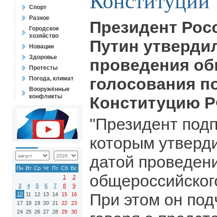
Конституции
Спорт
Разное
Президент Рос
Городское
хозяйство
Путин утверди
Новации
Здоровье
проведения об
Протесты
голосования п
Погода, климат
Вооружённые
конфликты
Конституцию Р
"Президент подп
которым утверд
датой проведен
Пн
Вт
Ср
Чт
Пт
Сб
Вс
общероссийског
1
2
3
4
5
6
7
8
9
При этом он под
10
11
12
13
14
15
16
17
18
19
20
21
22
23
24
25
26
27
28
29
30