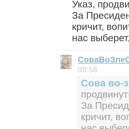
Указ, продв
За Пресиден
кричит, вопи
нас выберет,
СоваВоЗле
09:56
Сова во-
продвинут
За Пресид
кричит, во
нас выбере