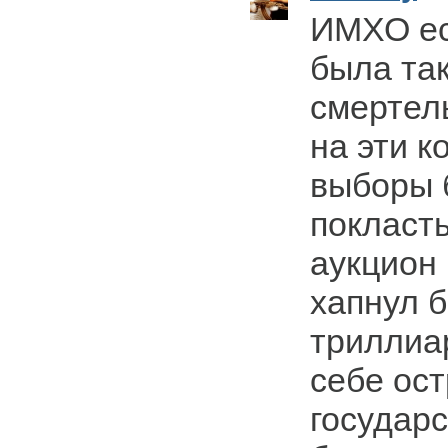
ИМХО ес
была так
смертел
на эти к
выборы 
покласт
аукцион
хапнул 
триллиа
себе ос
государс