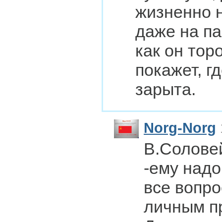
жизненно 
даже на п
как он тор
покажет, г
зарыта.
Norg-Norg
В.Солове
-ему надо
все вопро
личным п