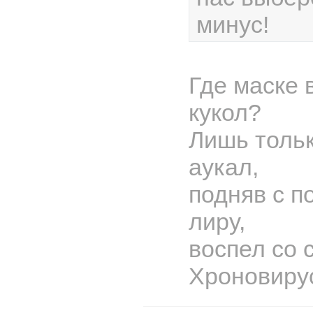
минус!
Где маске 
кукол?
Лишь тольк
аукал,
подняв с п
лиру,
воспел со 
Хроновиру