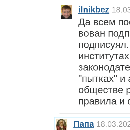
ilnikbez
18.03
Да всем по
вован подп
подписуял.
институтах
законодате
"пытках" и 
обществе 
правила и
Папа
18.03.202