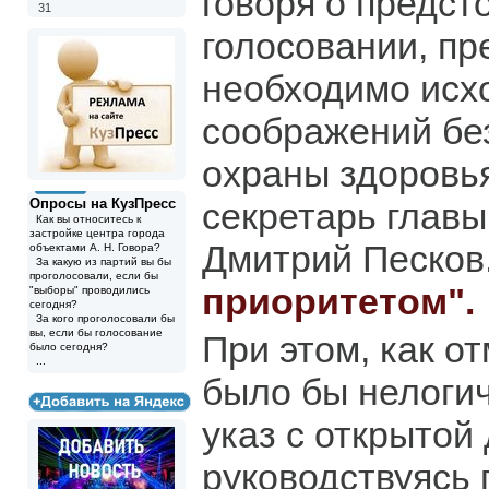
говоря о предс
31
голосовании, пр
необходимо исх
соображений бе
охраны здоровья
Опросы на КузПресс
секретарь главы
Как вы относитесь к
застройке центра города
Дмитрий Песков.
объектами А. Н. Говора?
За какую из партий вы бы
проголосовали, если бы
приоритетом".
"выборы" проводились
сегодня?
За кого проголосовали бы
вы, если бы голосование
При этом, как о
было сегодня?
...
было бы нелоги
указ с открытой 
руководствуясь