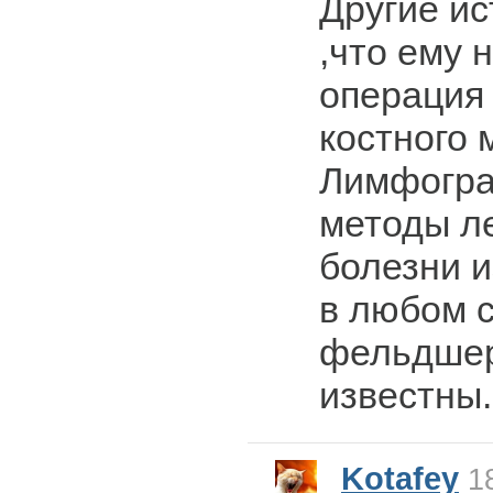
Другие ис
,что ему 
операция
костного 
Лимфогра
методы л
болезни 
в любом 
фельдшер
известны.
Kotafey
18