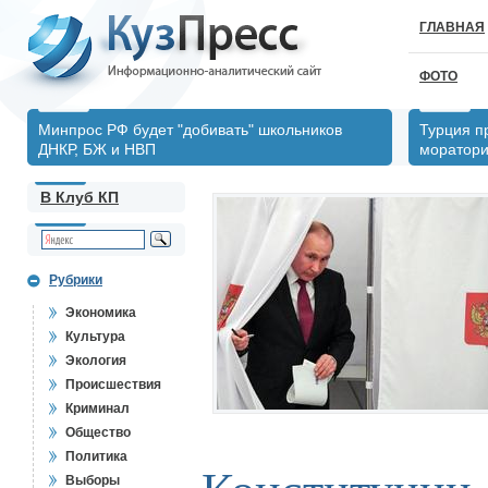
ГЛАВНАЯ
ФОТО
Минпрос РФ будет "добивать" школьников
Турция п
ДНКР, БЖ и НВП
моратори
В Клуб КП
Рубрики
Экономика
Культура
Экология
Происшествия
Криминал
Общество
Политика
Выборы