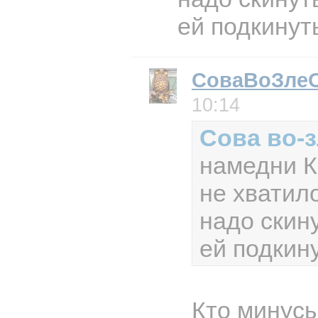
ей подкинут
СоваВоЗле
10:14
Сова во-
намедни 
не хватил
надо скину
ей подкину
Кто минусы