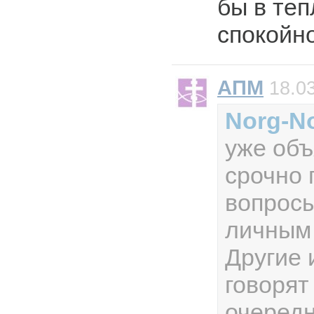
бы в теп
спокойно
АПМ
18.03
Norg-N
уже объ
срочно 
вопросы
личным
Другие 
говорят
очередн