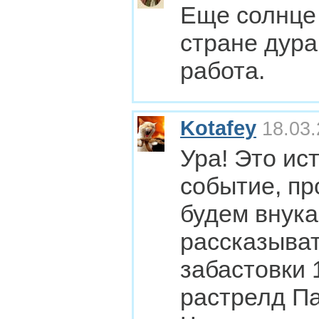
Еще солнце 
стране дура
работа.
Kotafey
18.03.
Ура! Это ис
событие, пр
будем внук
рассказыват
забастовки 
растрелд П