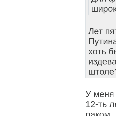
широк
Лет пя
Путина
хоть б
издева
штоле
У меня
12-ть л
раком..