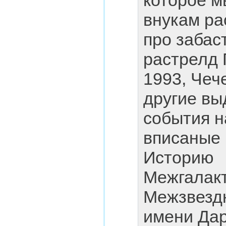
которое м
внукам ра
про забас
растрелд
1993, Чеч
другие в
события н
вписаные 
Историю
Межгалак
Межзвезд
имени Дар