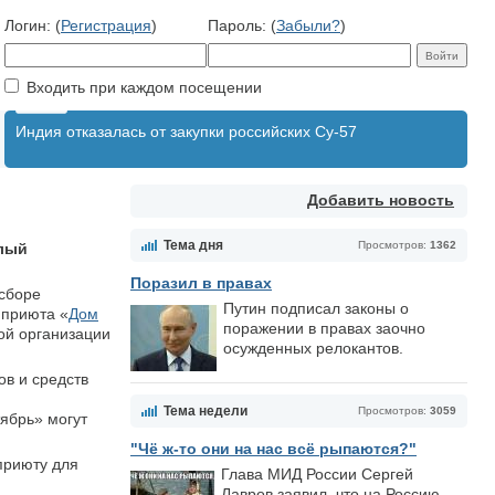
Логин: (
Регистрация
)
Пароль: (
Забыли?
)
Входить при каждом посещении
Индия отказалась от закупки российских Су-57
Добавить новость
Тема дня
Просмотров:
1362
плый
Поразил в правах
сборе
Путин подписал законы о
 приюта «
Дом
поражении в правах заочно
ой организации
осужденных релокантов.
ов и средств
Тема недели
Просмотров:
3059
ябрь» могут
"Чё ж-то они на нас всё рыпаются?"
приюту для
Глава МИД России Сергей
Лавров заявил, что на Россию