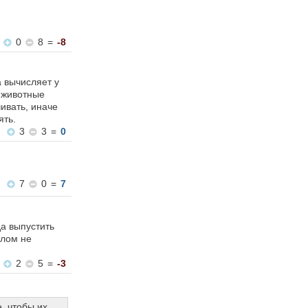
0
8
=
-8
а вычисляет у
 животные
ивать, иначе
ять.
3
3
=
0
7
0
=
7
да выпустить
елом не
2
5
=
-3
, чтобы их