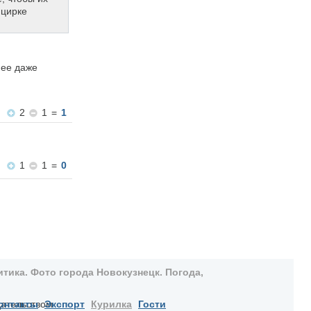
 цирке
нее даже
2
1
=
1
1
1
=
0
тика. Фото города Новокузнецк. Погода,
дательством
онтакты
Экспорт
Курилка
Гости