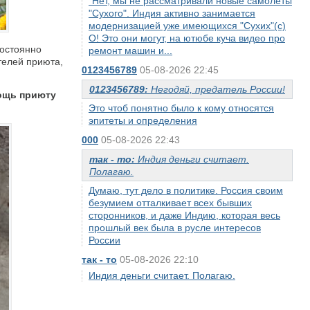
"Нет, мы не рассматривали новые самолеты
"Сухого". Индия активно занимается
модернизацией уже имеющихся "Сухих"(с)
О! Это они могут, на ютюбе куча видео про
постоянно
ремонт машин и...
телей приюта,
0123456789
05-08-2026 22:45
0123456789:
Негодяй, предатель России!
ощь приюту
Это чтоб понятно было к кому относятся
эпитеты и определения
000
05-08-2026 22:43
так - то:
Индия деньги считает.
Полагаю.
Думаю, тут дело в политике. Россия своим
безумием отталкивает всех бывших
сторонников, и даже Индию, которая весь
прошлый век была в русле интересов
России
так - то
05-08-2026 22:10
Индия деньги считает. Полагаю.