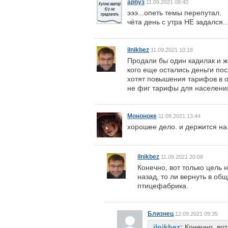
арбуз
11.09.2021 08:40
эээ...опеть темы перепутал.
чёта день с утра НЕ задался..
ilnikbez
11.09.2021 10:18
Продали бы один кадилак и ж
кого еще остались деньги по
хотят повышения тарифов в о
не фиг тарифы для населения
Мононоке
11.09.2021 13:44
хорошее дело. и держится на
ilnikbez
11.09.2021 20:08
Конечно, вот только цель 
назад, то ли вернуть в об
птицефабрика.
Близнец
12.09.2021 09:35
ilnikbez:
Конечно, вот