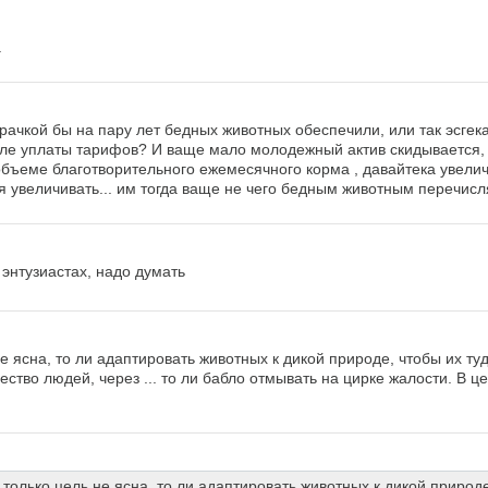
.
рачкой бы на пару лет бедных животных обеспечили, или так эсгек
сле уплаты тарифов? И ваще мало молодежный актив скидывается,
бъеме благотворительного ежемесячного корма , давайтека увелич
 увеличивать... им тогда ваще не чего бедным животным перечисл
 энтузиастах, надо думать
не ясна, то ли адаптировать животных к дикой природе, чтобы их ту
щество людей, через ... то ли бабло отмывать на цирке жалости. В ц
 только цель не ясна, то ли адаптировать животных к дикой природе