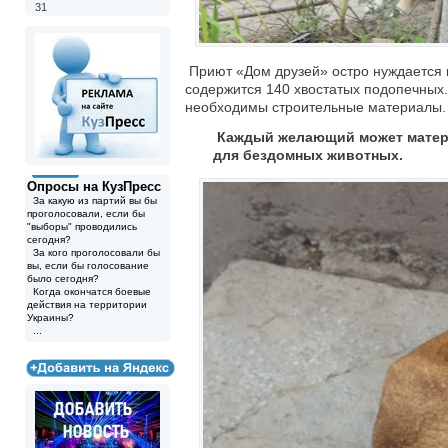
31
Приют «Дом друзей» остро нуждается в
содержится 140 хвостатых подопечных.
необходимы строительные материалы.
Каждый желающий может матер
для бездомных животных.
Опросы на КузПресс
За какую из партий вы бы
проголосовали, если бы
"выборы" проводились
сегодня?
За кого проголосовали бы
вы, если бы голосование
было сегодня?
Когда окончатся боевые
действия на территории
Украины?
...