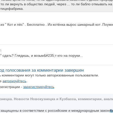
 то ли вернуть в общество людей, через ... то ли бабло отмывать на
птицефабрика.
 из " Кот и пёс" . Бесплатно . Из котёнка вырос шикарный кот .Поум
41
" сдать? Глядишь, и возьм&#235;т кто на поруки...
од голосования за комментарии завершен
ть комментарии могут только авторизованные пользователи.
те
авторизуйтесь
.
регистрации -
зарегистрируйтесь
ецка. Новости Новокузнецка и Кузбасса, комментарии, анали
, защищены в соответствии с российским и международным законо
К