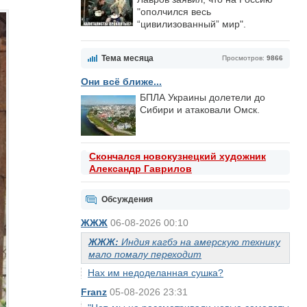
"ополчился весь
“цивилизованный” мир".
Тема месяца
Просмотров:
9866
Они всё ближе...
БПЛА Украины долетели до
Сибири и атаковали Омск.
Скончался новокузнецкий художник
Александр Гаврилов
Обсуждения
ЖЖЖ
06-08-2026 00:10
ЖЖЖ:
Индия кагбэ на амерскую технику
мало помалу переходит
Нах им недоделанная сушка?
Franz
05-08-2026 23:31