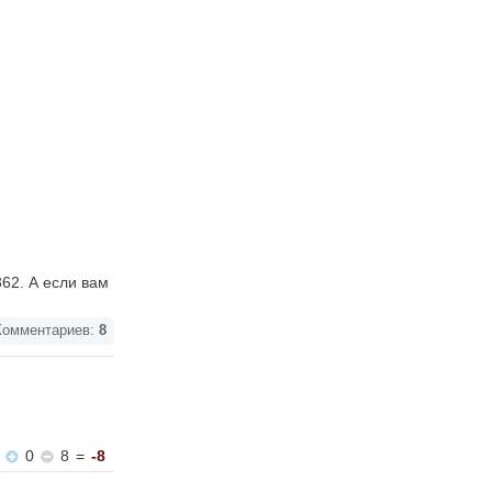
62. А если вам
омментариев:
8
0
8
=
-8