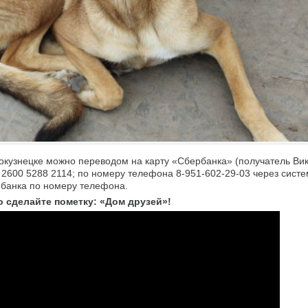
окузнецке можно переводом на карту «Сбербанка» (получатель Ви
6 2600 5288 2114; по номеру телефона 8-951-602-29-03 через сист
 банка по номеру телефона.
 сделайте пометку: «Дом друзей»!