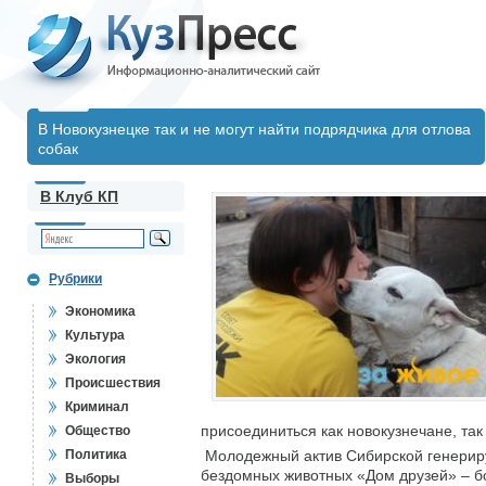
В Новокузнецке так и не могут найти подрядчика для отлова
собак
В Клуб КП
Рубрики
Экономика
Культура
Экология
Происшествия
Криминал
присоединиться как новокузнечане, так
Общество
Политика
Молодежный актив Сибирской генерир
бездомных животных «Дом друзей» – бо
Выборы