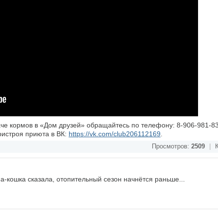
е кормов в «Дом друзей» обращайтесь по телефону: 8-906-981-83
ристроя приюта в ВК:
https://vk.com/club206112169
.
Просмотров:
2509
|
К
-кошка сказала, отопительный сезон начнётся раньше...