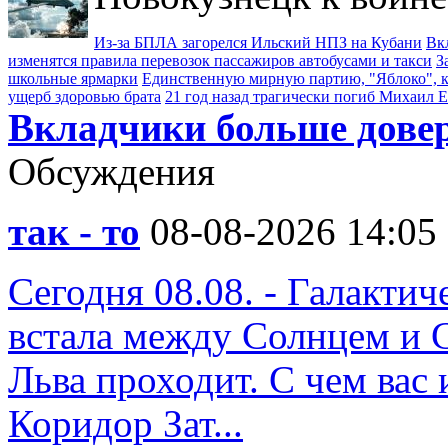
Из-за БПЛА загорелся Ильский НПЗ на Кубани
Вк
изменятся правила перевозок пассажиров автобусами и такси
З
школьные ярмарки
Единственную мирную партию, "Яблоко", к
ущерб здоровью брата
21 год назад трагически погиб Михаил 
Вкладчики больше дове
Обсуждения
так - то
08-08-2026 14:05
Сегодня 08.08. - Галакти
встала между Солнцем и 
Льва проходит. С чем вас 
Коридор Зат...