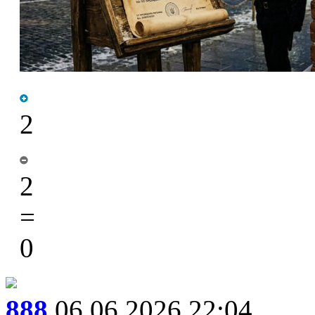
2
2
=
0
888
06.06.2026 22:04