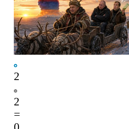
2
2
=
0