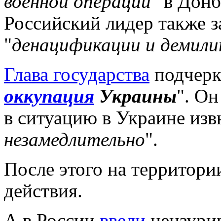
военной операции
" в Донб
Российский лидер также з
"
денацификации и демили
Глава государства
подчеркн
оккупация
Украины
". Он
в ситуацию в Украине изв
незамедлительно
".
После этого на территор
действия.
А в России
ввели
цензури