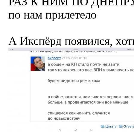
РАЗ К НИМ ПО ДНЕПРУ 
по нам прилетело
А Икспёрд появился, хоть