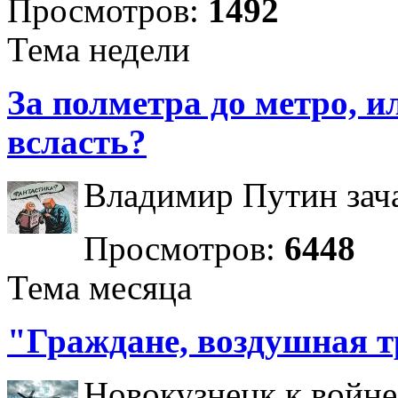
Просмотров:
1492
Тема недели
За полметра до метро, ил
всласть?
Владимир Путин зача
Просмотров:
6448
Тема месяца
"Граждане, воздушная т
Новокузнецк к войне 