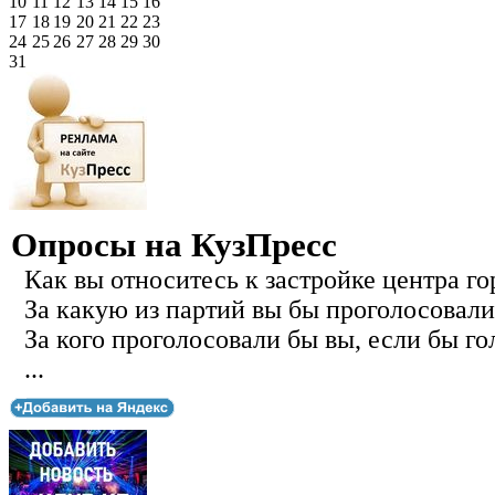
10
11
12
13
14
15
16
17
18
19
20
21
22
23
24
25
26
27
28
29
30
31
Опросы на КузПресс
Как вы относитесь к застройке центра го
За какую из партий вы бы проголосовали
За кого проголосовали бы вы, если бы го
...