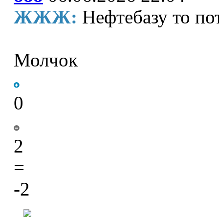
ЖЖЖ:
Нефтебазу то п
Молчок
0
2
=
-2