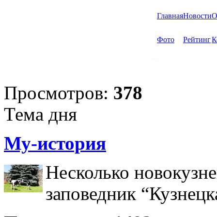
Главная
Новости
О
Фото
Рейтинг
К
Просмотров:
378
Тема дня
Му-история
Несколько новокузне
заповедник “Кузнецк