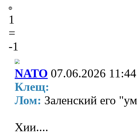
1
=
-1
NATO
07.06.2026 11:44
Клещ:
Лом:
Заленский его "у
Хии....