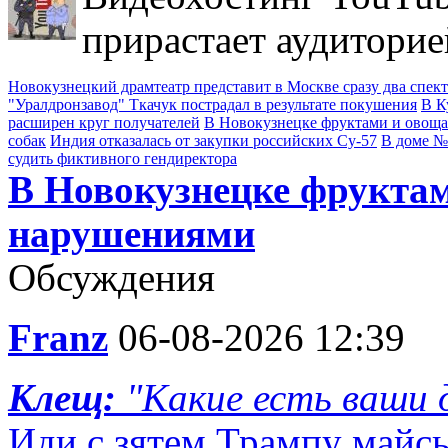
прирастает аудиторие
Новокузнецкий драмтеатр представит в Москве сразу два спек
"Уралдронзавод" Ткачук пострадал в результате покушения
В К
расширен круг получателей
В Новокузнецке фруктами и овощ
собак
Индия отказалась от закупки российских Су-57
В доме №
судить фиктивного гендиректора
В Новокузнецке фруктам
нарушениями
Обсуждения
Franz
06-08-2026 12:39
Клещ:
"Какие есть ваши д
Иди с зятем Трампу майс