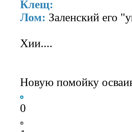
Клещ:
Лом:
Заленский его "
Хии....
Новую помойку осваи
0