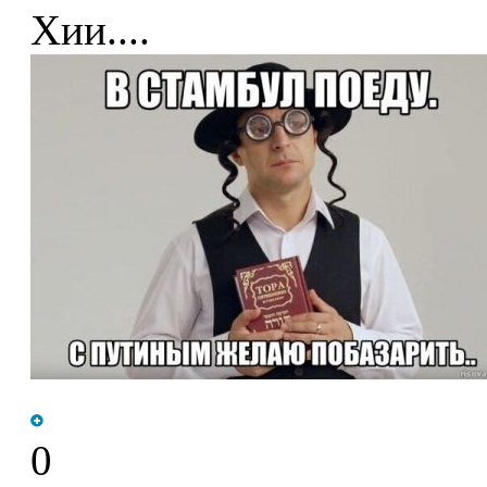
Хии....
0