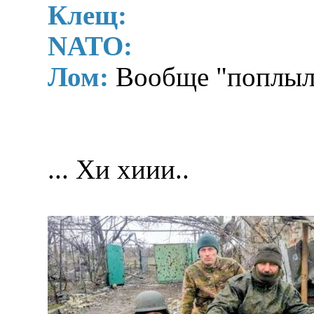
Клещ:
NATO:
Лом:
Вообще "поплыл
... Хи хиии..