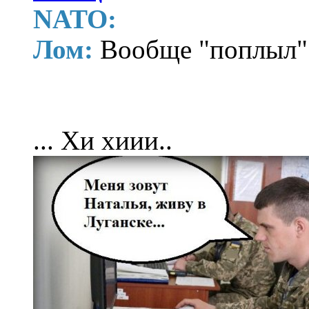
NATO:
Лом:
Вообще "поплыл"
... Хи хиии..