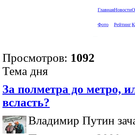
Главная
Новости
О
Фото
Рейтинг
К
Просмотров:
1092
Тема дня
За полметра до метро, ил
всласть?
Владимир Путин зача