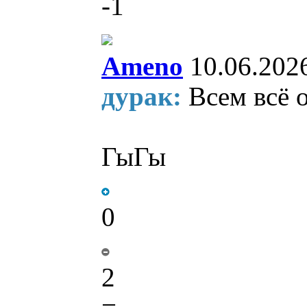
-1
Ameno
10.06.202
дурак:
Всем всё 
ГыГы
0
2