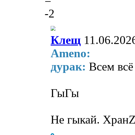
=
-2
Клещ
11.06.202
Ameno:
дурак:
Всем всё
ГыГы
Не гыкай. ХранZ