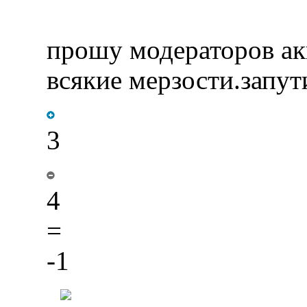
прошу модераторов ак
всякие мерзости.запу
3
4
=
-1