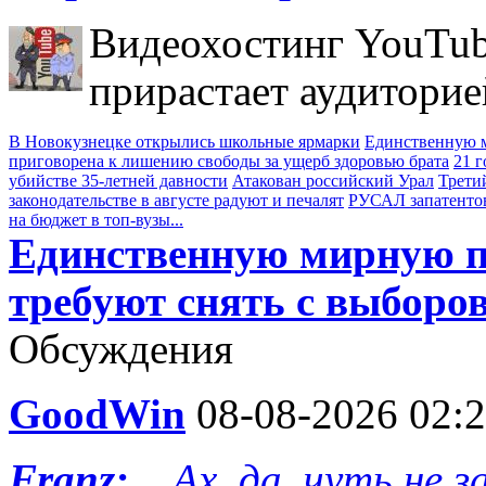
Видеохостинг YouTub
прирастает аудиторие
В Новокузнецке открылись школьные ярмарки
Единственную м
приговорена к лишению свободы за ущерб здоровью брата
21 
убийстве 35-летней давности
Атакован российский Урал
Трети
законодательстве в августе радуют и печалят
РУСАЛ запатенто
на бюджет в топ-вузы...
Единственную мирную п
требуют снять с выборо
Обсуждения
GoodWin
08-08-2026 02:
Franz:
...Ах, да, чуть не 