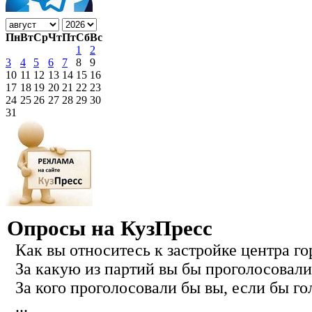
Пн
Вт
Ср
Чт
Пт
Сб
Вс
1
2
3
4
5
6
7
8
9
10
11
12
13
14
15
16
17
18
19
20
21
22
23
24
25
26
27
28
29
30
31
Опросы на КузПресс
Как вы относитесь к застройке центра го
За какую из партий вы бы проголосовали
За кого проголосовали бы вы, если бы го
...