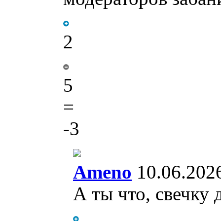
2
5
=
-3
Ameno
10.06.202
А ты что, свечку 