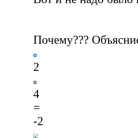
Почему??? Объяснис
2
4
=
-2