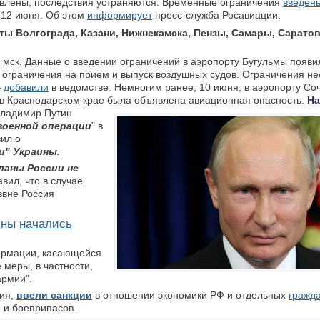
влены, последствия устраняются. Временные ограничения
введен
, 12 июня. Об этом
информирует
пресс-служба Росавиации.
ы Волгограда, Казани, Нижнекамска, Пензы, Самары, Саратов
 мск. Данные о введении ограничений в аэропорту Бугульмы появ
 ограничения на прием и выпуск воздушных судов. Ограничения н
—
добавили
в ведомстве. Немногим ранее, 10 июня, в аэропорту Со
 в Краснодарском крае была объявлена авиационная опасность.
На
Владимир Путин
военной операции
" в
вил о
и" Украины.
планы России
не
авил, что в случае
звне Россия
аины
начались
рмации, касающейся
меры, в частности,
армии".
тия,
ввели санкции
в отношении экономики РФ и отдельных
гражд
 и боеприпасов.