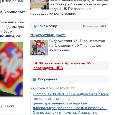
ы
в нескольких
на "выборах" в сентябре текущего
года. ЦИК РФ завершил
а, Ульяновска,
процедуру их регистрации.
ились немногим
Тема месяца
Просмотров:
8426
еобходимы для
чи были
"Протестный рост"
помним
, 24
Видеохостинг YouTube несмотря
на блокировки в РФ прирастает
аудиторией.
БПЛА атаковали Ярославль. Мог
пострадать НПЗ
Обсуждения
valicova
07-08-2026 01:33
Oldmen 06.08.2026 17:04 Андерсен : Потому
что организованность и
целеустремленность всегда бьёт
ан
. Также
либеральную расхлябанность и безволие. -
Это не зависит от ярлыка. А зависит от