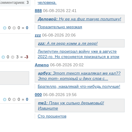
человека.
омментариев:
3
888
06-08-2026 22:41
Деловой:
Ну ее на фиг такую политику!
Поразительно мерзкая
0
0
=
0
zzz
06-08-2026 20:06
zzz:
А ля герр комм а ля герр!
Лилипутин проиграл войну уже в августе
2022-го. Но стесняется признаться в этом
0
3
=
-3
Ameno
06-08-2026 20:02
арбуз:
Этот текст накалякал ме кал??
Это тот- который и двух слов с...
Брателло, накалякай что-нибудь получше!
000
06-08-2026 19:56
0
0
=
0
me1:
План уж сильно дерьмовый!
Извините
Сто процентов