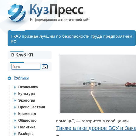
НкАЗ признан лучшим по безопасности труда предприятием
РФ
В Клуб КП
Рубрики
Экономика
Культура
Экология
Происшествия
Криминал
Общество
помощь", — говорится в сообщении.
Политика
Также атаке дронов ВСУ в Зак
Выборы