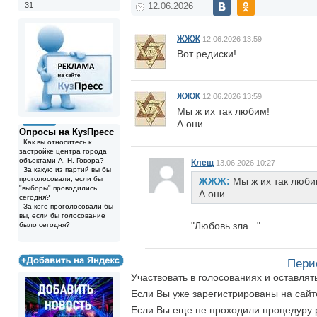
31
12.06.2026
ЖЖЖ
12.06.2026 13:59
Вот редиски!
ЖЖЖ
12.06.2026 13:59
Мы ж их так любим!
А они...
Опросы на КузПресс
Как вы относитесь к
застройке центра города
объектами А. Н. Говора?
Клещ
13.06.2026 10:27
За какую из партий вы бы
проголосовали, если бы
ЖЖЖ:
Мы ж их так люби
"выборы" проводились
А они...
сегодня?
За кого проголосовали бы
вы, если бы голосование
"Любовь зла..."
было сегодня?
...
Пери
Участвовать в голосованиях и оставля
Если Вы уже зарегистрированы на сай
Если Вы еще не проходили процедуру 