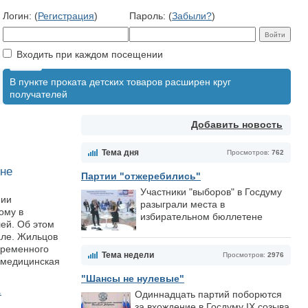
Логин: (
Регистрация
)
Пароль: (
Забыли?
)
Входить при каждом посещении
В пункте проката детских товаров расширен круг
получателей
Добавить новость
Тема дня
Просмотров:
762
 не
Партии "отжеребились"
Участники "выборов" в Госдуму
нии
разыграли места в
ому в
избирательном бюллетене
ей. Об этом
але. Жильцов
временного
Тема недели
Просмотров:
2976
 медицинская
"Шансы не нулевые"
.
Одиннадцать партий поборются
за вхождение в Госдуму IX созыва