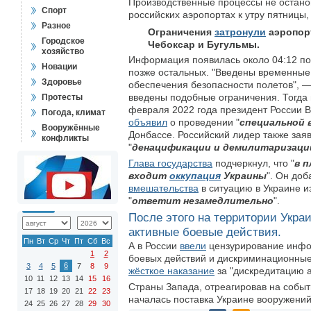
Производственные процессы не остано
Спорт
российских аэропортах к утру пятницы
Разное
Ограничения
затронули
аэропорт
Городское
Чебоксар и Бугульмы.
хозяйство
Информация появилась около 04:12 по
Новации
позже остальных. "Введены временные
Здоровье
обеспечения безопасности полетов", 
введены подобные ограничения. Тогда
Протесты
февраля 2022 года президент России 
Погода, климат
объявил
о проведении "
специальной 
Вооружённые
Донбассе. Российский лидер также зая
конфликты
"
денацификации и демилитаризаци
Глава государства
подчеркнул, что "
в 
входит
оккупация
Украины
". Он доб
вмешательства
в ситуацию в Украине и
"
ответит незамедлительно
".
После этого на территории Укр
активные боевые действия.
Пн
Вт
Ср
Чт
Пт
Сб
Вс
А в России
ввели
цензурирование инфо
1
2
боевых действий и дискриминационные 
6
3
4
5
7
8
9
жёсткое наказание
за "дискредитацию 
10
11
12
13
14
15
16
Страны Запада, отреагировав на собы
17
18
19
20
21
22
23
началась поставка Украине вооружений
24
25
26
27
28
29
30