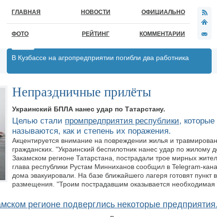
ГЛАВНАЯ
НОВОСТИ
ОФИЦИАЛЬНО
ФОТО
РЕЙТИНГ
КОММЕНТАРИИ
В Кузбассе на агропредприятии погибли два работника
Непраздничные прилёты
Украинский БПЛА нанес удар по Татарстану.
Целью стали
промпредприятия республики
, которые
называются, как и степень их поражения.
Акцентируется внимание на повреждении жилья и травмирова
гражданских. "Украинский беспилотник нанес удар по жилому д
Закамском регионе Татарстана, пострадали трое мирных жител
глава республики Рустам Минниханов сообщил в Telegram-кан
дома эвакуировали. На базе ближайшего лагеря готовят пункт 
размещения. "Троим пострадавшим оказывается необходимая
амском регионе подверглись некоторые предприятия