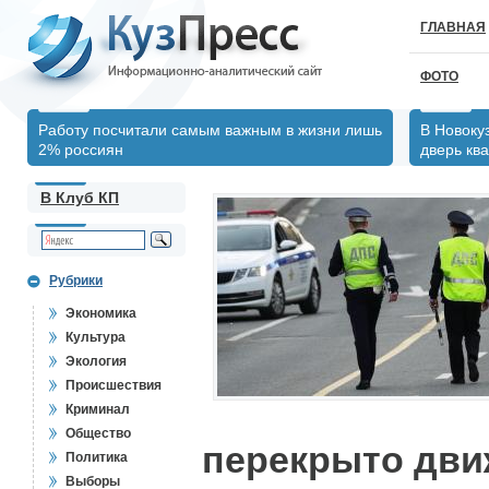
ГЛАВНАЯ
ФОТО
Работу посчитали самым важным в жизни лишь
В Новоку
2% россиян
дверь кв
В Клуб КП
Рубрики
Экономика
Культура
Экология
Происшествия
Криминал
Общество
перекрыто дви
Политика
Выборы