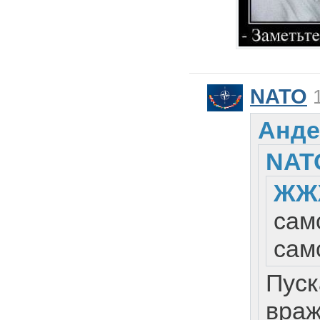
NATO
1
Анде
NAT
ЖЖ
сам
сам
Пуск
враж