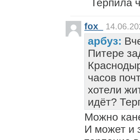
Терпила ч
fox_
14.06.20
арбуз:
Вч
Питере за
Краснодыр
часов почт
хотели жит
идёт? Тер
Можно кан
И может и 