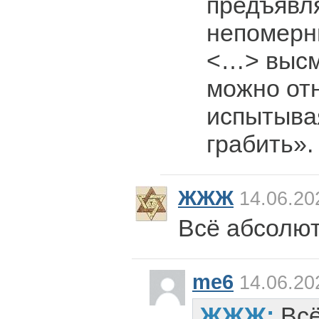
предъяв
непомерн
<…> высм
можно от
испытыва
грабить».
ЖЖЖ
14.06.20
Всё абсолют
me6
14.06.20
ЖЖЖ:
Всё