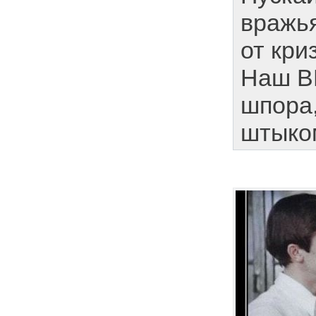
вражья
от кри
Наш В
шпора,
штыком