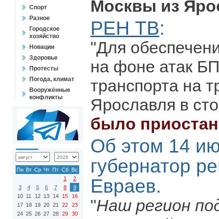
Москвы из Яро
Спорт
Разное
РЕН ТВ
:
Городское
хозяйство
"Для обеспечен
Новации
Здоровье
на фоне атак Б
Протесты
Погода, климат
транспорта на т
Вооружённые
конфликты
Ярославля в ст
было приоста
Об этом 14 и
губернатор р
Пн
Вт
Ср
Чт
Пт
Сб
Вс
1
2
Евраев.
3
4
5
6
7
8
9
10
11
12
13
14
15
16
"
Наш регион по
17
18
19
20
21
22
23
24
25
26
27
28
29
30