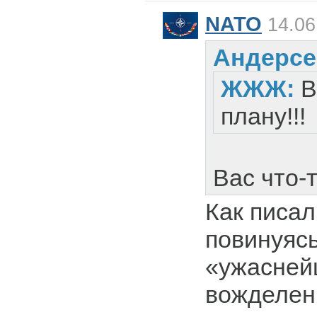
NATO
14.06
Андерсе
ЖЖЖ:
В
плану!!!
Вас что-
Как писа
повинуяс
«ужасне
вожделен