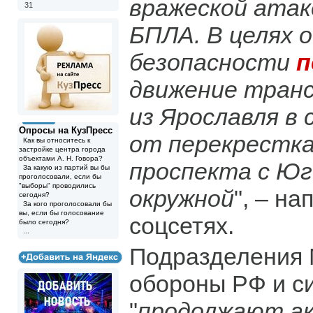
вражеской атак
31
БПЛА. В целях 
безопасности
п
движение транс
из Ярославля в
Опросы на КузПресс
от перекрестка
Как вы относитесь к
застройке центра города
объектами А. Н. Говора?
проспекта с Юг
За какую из партий вы бы
проголосовали, если бы
"выборы" проводились
окружной
", – на
сегодня?
За кого проголосовали бы
вы, если бы голосование
соцсетях.
было сегодня?
...
Подразделения 
обороны РФ и с
"
продолжают а