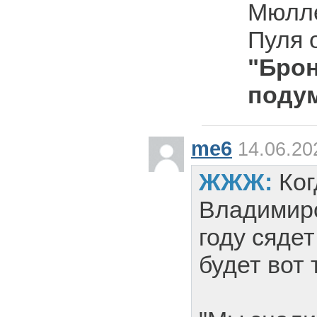
Мюлл
Пуля 
"Брон
поду
me6
14.06.20
ЖЖЖ:
Ко
Владимиро
году сяде
будет вот 