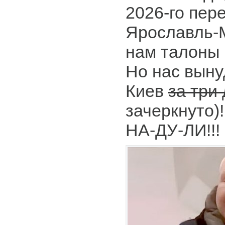
2026-го пер
Ярославль-М
нам талоны 
Но нас выну
Киев
за три
зачеркнуто)!
НА-ДУ-ЛИ!!!