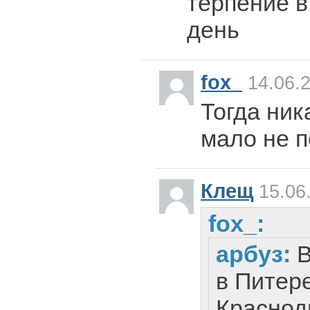
терпение в
день
fox_
14.06.2
Тогда ник
мало не 
Клещ
15.06
fox_:
арбуз:
В
в Питер
Краснод