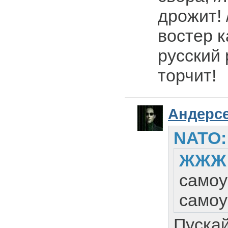
дрожит! 
востер к
русский
торчит!
Андерс
NATO:
ЖЖЖ
самоу
самоу
Пуска