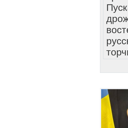
Пуск
дрож
вост
русс
торч