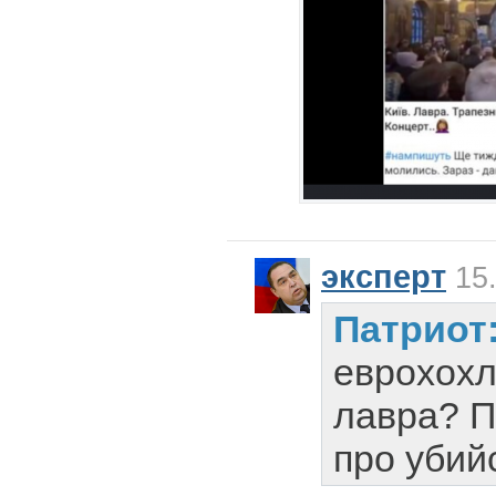
эксперт
15.
Патриот
еврохохл
лавра? П
про убий