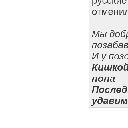
русские
отмени
Мы доб
позаба
И у поз
Кишкой
попа
Послед
удавим
...