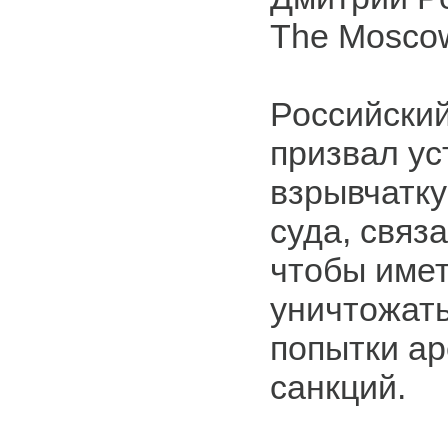
The Moscow
Российский
призвал ус
взрывчатку
суда, связ
чтобы име
уничтожать
попытки ар
санкций.