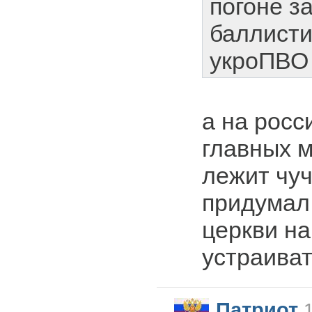
погоне з
баллисти
укроПВО 
а на росс
главных 
лежит чуч
придумал
церкви на
устраиват
Патриот
1