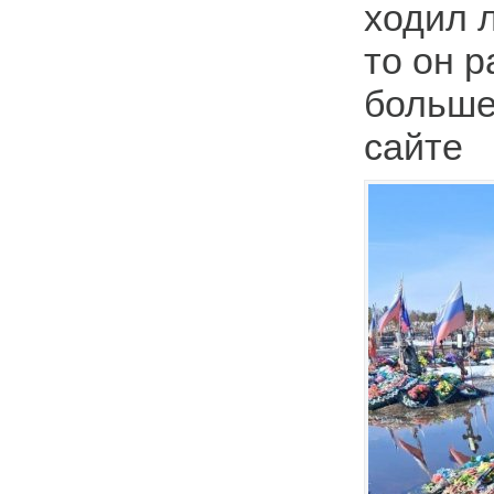
ходил л
то он 
больше
сайте