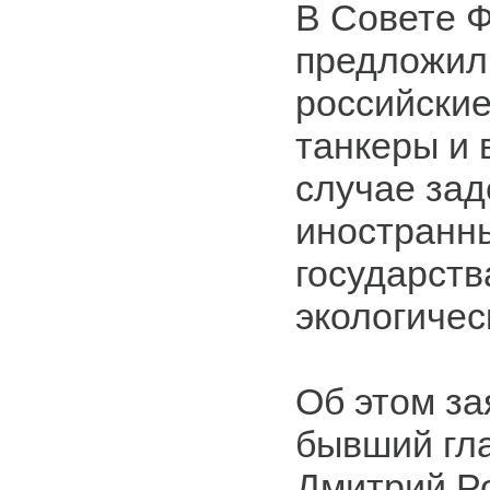
В Совете 
предложил
российски
танкеры и 
случае за
иностранн
государств
экологичес
Об этом за
бывший гл
Дмитрий Ро