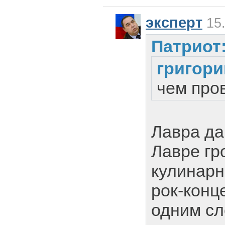
эксперт
15.
Патриот
григори
чем про
Лавра да
Лавре гр
кулинарн
рок-конц
одним сл