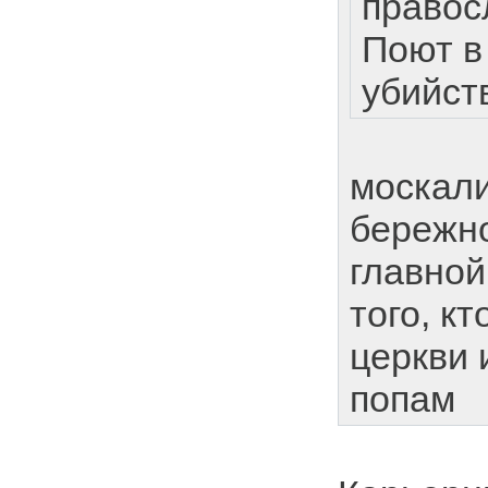
правос
Поют в
убийст
москал
бережно
главной
того, к
церкви 
попам