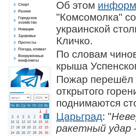
Об этом
информ
Спорт
Разное
"Комсомолка" со
Городское
хозяйство
украинской сто
Новации
Здоровье
Кличко.
Протесты
Погода, климат
По словам чинов
Вооружённые
конфликты
крыша Успенског
Пожар перешёл 
открытого горен
поднимаются ст
Пн
Вт
Ср
Чт
Пт
Сб
Вс
1
2
Царьград
: "
Нев
3
4
5
6
7
8
9
10
11
12
13
14
15
16
ракетный удар –
17
18
19
20
21
22
23
24
25
26
27
28
29
30