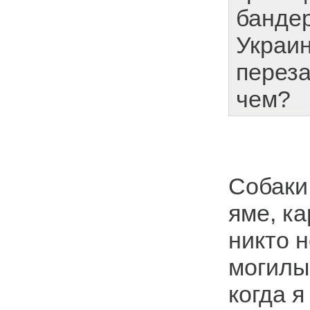
банде
Украин
переза
чем?
Собаки
яме, к
никто н
могилы
когда я