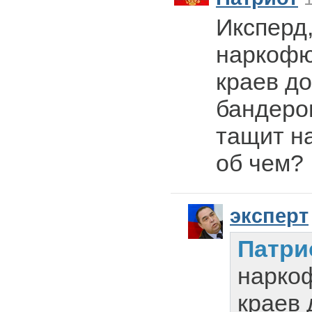
Иксперд
наркофю
краев д
бандеро
тащит н
об чем?
эксперт
Патри
нарко
краев