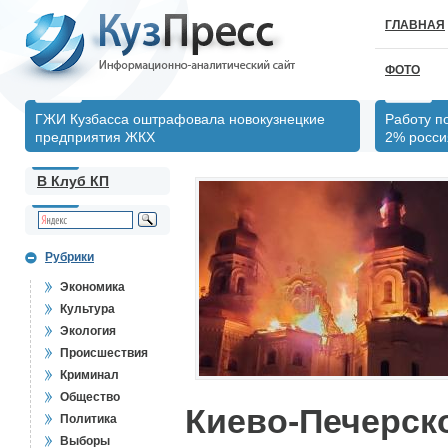
ГЛАВНАЯ
ФОТО
ГЖИ Кузбасса оштрафовала новокузнецкие
Работу п
предприятия ЖКХ
2% росси
В Клуб КП
Рубрики
Экономика
Культура
Экология
Происшествия
Криминал
Общество
Киево-Печерск
Политика
Выборы