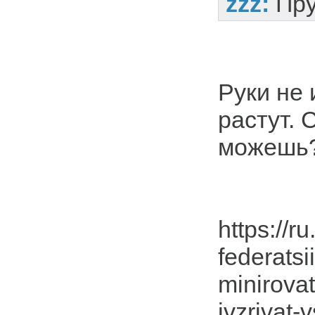
zzz:
Пру
Руки не 
растут. 
можешь
https://
federatsii
minirovat
ivzrivat-