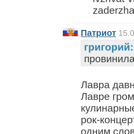
zaderzh
Патриот
15.0
григорий
провинил
Лавра давн
Лавре гро
кулинарные
рок-концер
одним слов