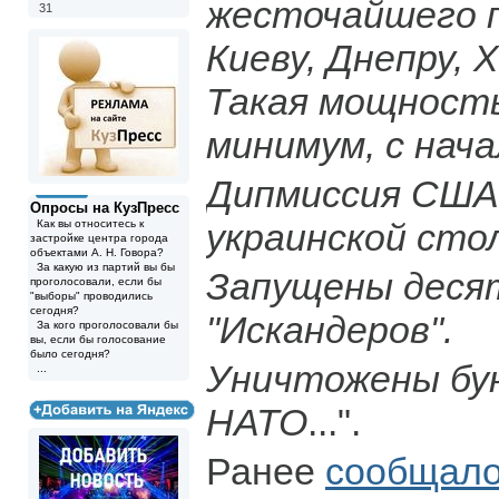
жесточайшего п
31
Киеву, Днепру, 
Такая мощность
минимум, с нача
Дипмиссия США
Опросы на КузПресс
украинской сто
Как вы относитесь к
застройке центра города
объектами А. Н. Говора?
За какую из партий вы бы
Запущены десят
проголосовали, если бы
"выборы" проводились
сегодня?
"Искандеров".
За кого проголосовали бы
вы, если бы голосование
было сегодня?
Уничтожены бу
...
НАТО
...".
Ранее
сообщало