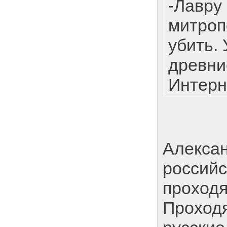
-Лавру
митроп
убить.
древни
Интерн
Алекса
российс
проходя
Проход