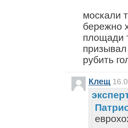
москали 
бережно х
площади т
призывал 
рубить го
Клещ
16.0
эксперт
Патри
еврохо