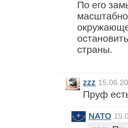
По его зам
масштабно
окружающе
остановить
страны.
zzz
15.06.20
Пруф ест
NATO
15.0