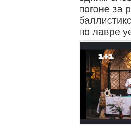
погоне за 
баллистик
по лавре уе