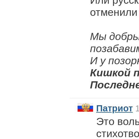
Или русск
отменили
Мы добры
позабави
И у позо
Кишкой п
Последне
Патриот
1
Это вол
стихотв