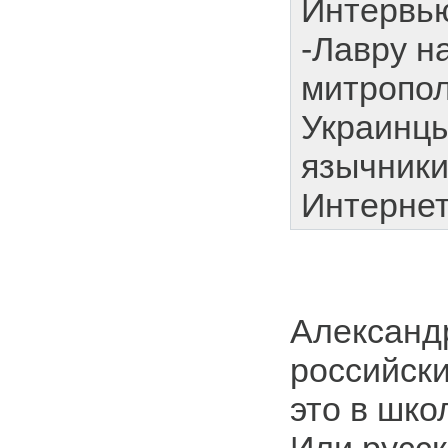
Интервью
-Лавру н
митропол
Украинц
язычники
Интернет
Александ
российски
это в шко