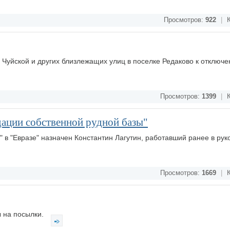
Просмотров:
922
|
К
 Чуйской и других близлежащих улиц в поселке Редаково к отключ
Просмотров:
1399
|
К
дации собственной рудной базы"
 в "Евразе" назначен Константин Лагутин, работавший ранее в рук
Просмотров:
1669
|
К
 на посылки.