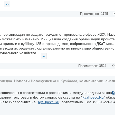
.
Просмотров:
1745
|
К
я организация по защите граждан от произвола в сфере ЖКХ. Наз
оно может быть изменено. Инициатива создания организации проистек
и приняли в субботу 125 старших домов, собравшиеся в ДКиТ мета
методы их решения", организованную по инициативе общественно
унального хозяйства.
Просмотров:
3524
|
Ко
ецка. Новости Новокузнецка и Кузбасса, комментарии, анали
, защищены в соответствии с российским и международным законо
К
овании текстовых и фотоматериалов ссылка на "
КузПресс.Ru
" обяз
нете гиперссылка на "
КузПресс.Ru
" обязательна. Тел. 8-951-226-04