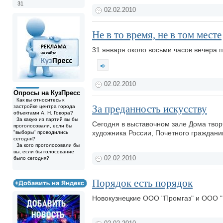
31
02.02.2010
Не в то время, не в том месте
31 января около восьми часов вечера 
02.02.2010
Опросы на КузПресс
Как вы относитесь к
За преданность искусству
застройке центра города
объектами А. Н. Говора?
За какую из партий вы бы
Сегодня в выставочном зале Дома твор
проголосовали, если бы
художника России, Почетного граждан
"выборы" проводились
сегодня?
За кого проголосовали бы
вы, если бы голосование
02.02.2010
было сегодня?
...
Порядок есть порядок
Новокузнецкие ООО "Промгаз" и ООО "