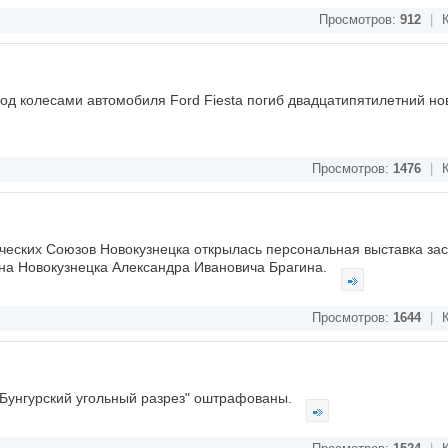
Просмотров:
912
|
К
под колесами автомобиля Ford Fiesta погиб двадцатипятилетний но
Просмотров:
1476
|
К
ческих Союзов Новокузнецка открылась персональная выставка за
ина Новокузнецка Александра Ивановича Брагина.
Просмотров:
1644
|
К
Бунгурский угольный разрез" оштрафованы.