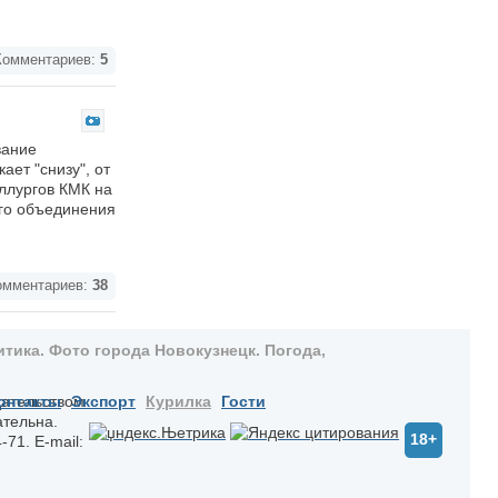
омментариев:
5
вание
ает "снизу", от
ллургов КМК на
го объединения
мментариев:
38
тика. Фото города Новокузнецк. Погода,
дательством
онтакты
Экспорт
Курилка
Гости
ательна.
18+
-71. E-mail: