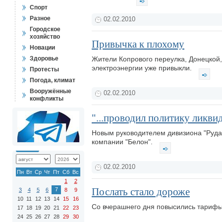
Спорт
Разное
02.02.2010
Городское
хозяйство
Привычка к плохому
Новации
Здоровье
Жители Копрового переулка, Донецкой,
электроэнергии уже привыкли.
Протесты
Погода, климат
Вооружённые
02.02.2010
конфликты
"...проводил политику ликви
Новым руководителем дивизиона "Руда"
компании "Белон".
02.02.2010
Пн
Вт
Ср
Чт
Пт
Сб
Вс
1
2
Послать стало дороже
7
3
4
5
6
8
9
10
11
12
13
14
15
16
Со вчерашнего дня повысились тарифы
17
18
19
20
21
22
23
24
25
26
27
28
29
30