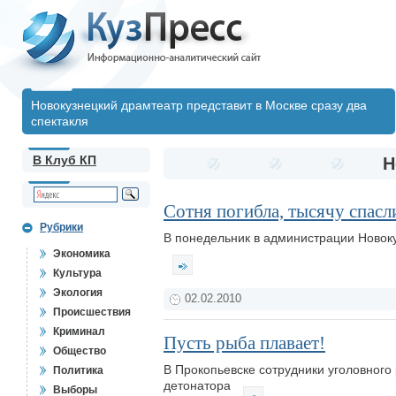
Новокузнецкий драмтеатр представит в Москве сразу два
спектакля
В Клуб КП
Н
Сотня погибла, тысячу спасл
Рубрики
В понедельник в администрации Новок
Экономика
Культура
Экология
02.02.2010
Происшествия
Криминал
Пусть рыба плавает!
Общество
В Прокопьевске сотрудники уголовного
Политика
детонатора
Выборы