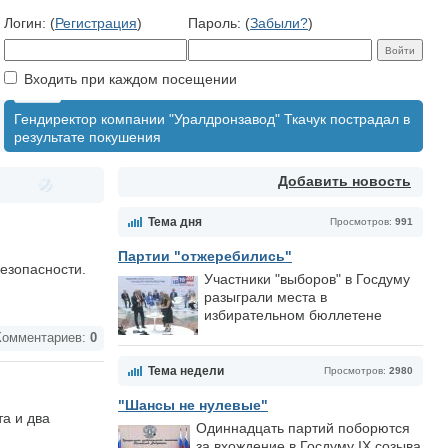
Логин: (
Регистрация
)
Пароль: (
Забыли?
)
Входить при каждом посещении
Гендиректор компании "Уралдронзавод" Ткачук пострадал в
результате покушения
Добавить новость
Тема дня
Просмотров:
991
Партии "отжеребились"
езопасности.
Участники "выборов" в Госдуму
разыграли места в
избирательном бюллетене
омментариев:
0
Тема недели
Просмотров:
2980
"Шансы не нулевые"
а и два
Одиннадцать партий поборются
за вхождение в Госдуму IX созыва