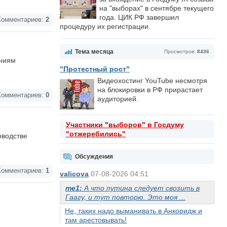
на "выборах" в сентябре текущего
года. ЦИК РФ завершил
омментариев:
2
процедуру их регистрации.
Тема месяца
Просмотров:
8436
ениям
"Протестный рост"
Видеохостинг YouTube несмотря
на блокировки в РФ прирастает
омментариев:
0
аудиторией.
Участники "выборов" в Госдуму
"отжеребились"
оводстве
Обсуждения
омментариев:
1
valicova
07-08-2026 04:51
me1:
А что путина следует свозить в
Гаагу, и тут повторю. Это моя ...
Не, таких надо выманивать в Анкоридж и
там арестовывать!