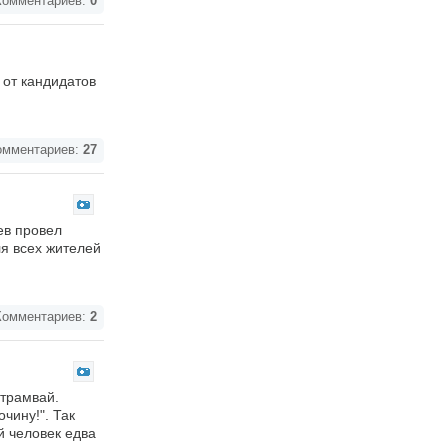
омментариев:
0
от кандидатов
мментариев:
27
ев провел
я всех жителей
омментариев:
2
 трамвай.
чину!". Так
й человек едва