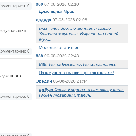
000
07-08-2026 02:10
омментариев:
0
Доменщики Мрак
дадуда
07-08-2026 02:08
так - то:
Зрелые женщины самые
вокузнечанин.
Законопомлушные. Вырастили детей.
Муж...
Молодые апетитнее
омментариев:
6
888
06-08-2026 22:43
888:
Не задумываясь Не сопоставляя
Патамушта в телевизоре так сказали!
служенного
Эредин
06-08-2026 21:44
арбуз:
Ольга Бодрова- я вам скажу одно.
Нужен товарищ Сталин.
омментариев:
0