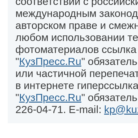
соответствии с российск
международным законод
авторском праве и смеж
любом использовании те
фотоматериалов ссылка
"
КузПресс.Ru
" обязател
или частичной перепеча
в интернете гиперссылка
"
КузПресс.Ru
" обязатель
226-04-71. E-mail:
kp@kuz