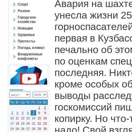
Авария на шахте
Спорт
Разное
унесла жизни 25
Городское
хозяйство
горноспасателей
Новации
первая в Кузбасс
Здоровье
Протесты
печально об это
Погода, климат
Вооружённые
по оценкам спец
конфликты
последняя. Никт
кроме особых об
выводы расслед
Пн
Вт
Ср
Чт
Пт
Сб
Вс
госкомиссий пиш
1
2
7
3
4
5
6
8
9
копирку. Но что-
10
11
12
13
14
15
16
17
18
19
20
21
22
23
надо! Свой взгл
24
25
26
27
28
29
30