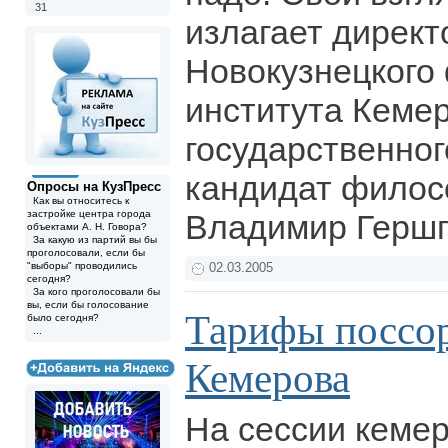
31
излагает директ
Новокузнецкого
института Кемер
государственног
кандидат филос
Опросы на КузПресс
Как вы относитесь к
застройке центра города
Владимир Герш
объектами А. Н. Говора?
За какую из партий вы бы
проголосовали, если бы
"выборы" проводились
02.03.2005
сегодня?
За кого проголосовали бы
вы, если бы голосование
Тарифы поссор
было сегодня?
...
Кемерова
На сессии кемер