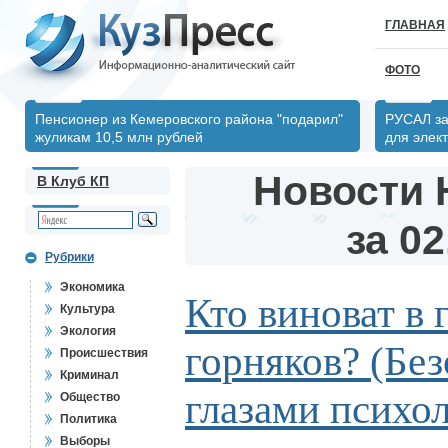
ГЛАВНАЯ
ФОТО
Пенсионер из Кемеровского района "подарил"
РУСАЛ за
жуликам 10,5 млн рублей
для элек
Новости 
В Клуб КП
за 02
Рубрики
Экономика
Кто виноват в 
Культура
Экология
горняков? (Бе
Происшествия
Криминал
глазами психол
Общество
Политика
Выборы