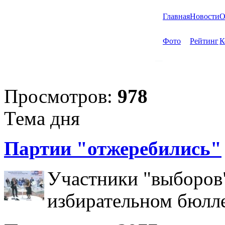
Главная
Новости
О
Фото
Рейтинг
К
Просмотров:
978
Тема дня
Партии "отжеребились"
Участники "выборов"
избирательном бюлл