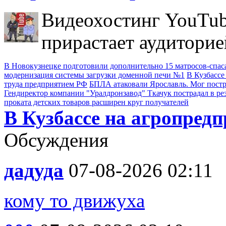
Видеохостинг YouTub
прирастает аудиторие
В Новокузнецке подготовили дополнительно 15 матросов-спас
модернизация системы загрузки доменной печи №1
В Кузбассе
труда предприятием РФ
БПЛА атаковали Ярославль. Мог пост
Гендиректор компании "Уралдронзавод" Ткачук пострадал в ре
проката детских товаров расширен круг получателей
В Кузбассе на агропред
Обсуждения
дадуда
07-08-2026 02:11
кому то движуха