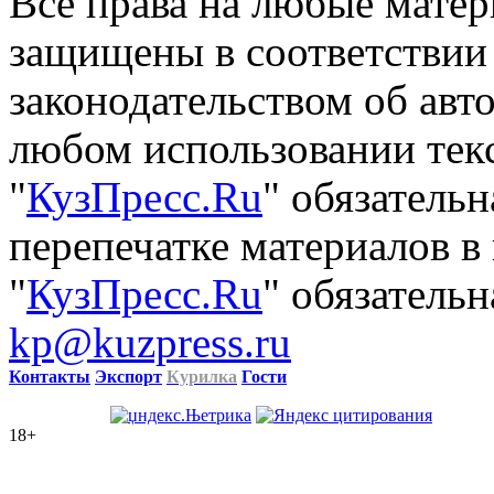
Все права на любые матер
защищены в соответствии
законодательством об авт
любом использовании тек
"
КузПресс.Ru
" обязатель
перепечатке материалов в
"
КузПресс.Ru
" обязательн
kp@kuzpress.ru
Контакты
Экспорт
Курилка
Гости
18+