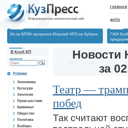
ГЛАВНАЯ
ФОТО
Из-за БПЛА загорелся Ильский НПЗ на Кубани
ГЖИ Кузб
предпри
Новости 
В Клуб КП
за 02
Рубрики
Экономика
Театр — трамп
Культура
Экология
побед
Происшествия
Криминал
Общество
Так считают вос
Политика
Выборы