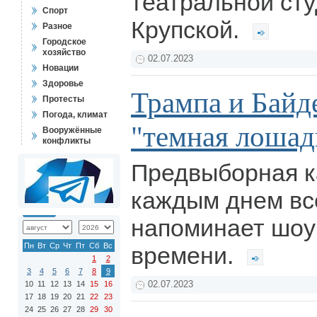
театральной ст
Спорт
Крупской.
Разное
Городское
хозяйство
02.07.2023
Новации
Здоровье
Трампа и Байд
Протесты
Погода, климат
"темная лошад
Вооружённые
конфликты
Предвыборная к
каждым днем вс
напоминает шоу
Пн
Вт
Ср
Чт
Пт
Сб
Вс
времени.
1
2
3
4
5
6
7
8
9
10
11
12
13
14
15
16
02.07.2023
17
18
19
20
21
22
23
24
25
26
27
28
29
30