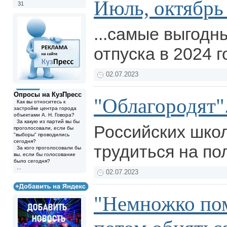
Июль, октябрь и
31
...самые выгодн
отпуска в 2024 г
02.07.2023
Опросы на КузПресс
"Облагородят"
Как вы относитесь к
застройке центра города
объектами А. Н. Говора?
За какую из партий вы бы
Российских шко
проголосовали, если бы
"выборы" проводились
сегодня?
трудиться на по
За кого проголосовали бы
вы, если бы голосование
было сегодня?
...
02.07.2023
"Немножко пом