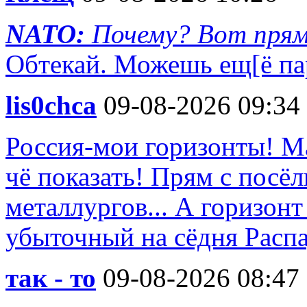
NATO:
Почему? Вот прямо
Обтекай. Можешь ещ[ё пар
lis0chca
09-08-2026 09:34
Россия-мои горизонты! Ма
чё показать! Прям с посё
металлургов... А горизон
убыточный на сёдня Распа
так - то
09-08-2026 08:47