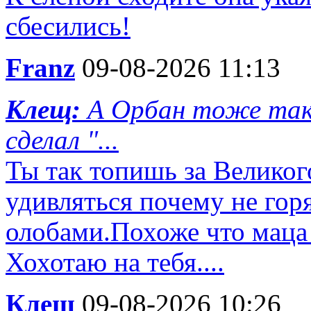
сбесились!
Franz
09-08-2026 11:13
Клещ:
А Орбан тоже так 
сделал "...
Ты так топишь за Великог
удивляться почему не гор
олобами.Похоже что маца 
Хохотаю на тебя....
Клещ
09-08-2026 10:26