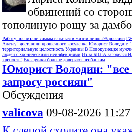
обвинений со сторон
тополиную рощу за дамбо
Работу посчитали самым важным в жизни лишь 2% россиян
ГЖ
Алатау" доставили крошечного косуленка
Юморист Володин: "в
территориальную целостность Украины
В Новокузнецке мужчи
людей с хроническими неинфекциями
Из-за БПЛА загорелся 
крепость”
Вкладчики больше доверяют необанкам
Юморист Володин: "все
запросу россиян"
Обсуждения
valicova
09-08-2026 11:27
К слепой сходите она укаж