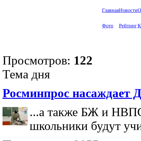
Главная
Новости
О
Фото
Рейтинг
К
Просмотров:
122
Тема дня
Росминпрос насаждает Д
...а также БЖ и НВП
школьники будут учи