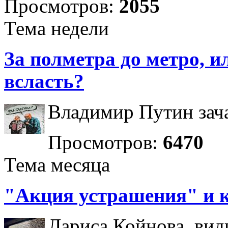
Просмотров:
2055
Тема недели
За полметра до метро, ил
всласть?
Владимир Путин зача
Просмотров:
6470
Тема месяца
"Акция устрашения" и 
Лариса Койнова, вид