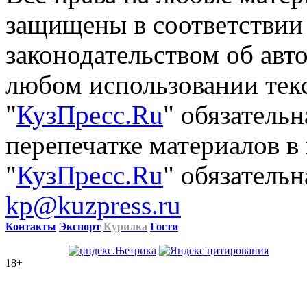
защищены в соответствии
законодательством об авт
любом использовании тек
"
КузПресс.Ru
" обязатель
перепечатке материалов в
"
КузПресс.Ru
" обязательн
kp@kuzpress.ru
Контакты
Экспорт
Курилка
Гости
18+