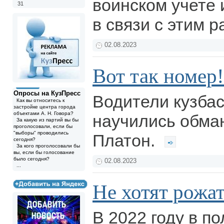
воинском учете и
31
в связи с этим 
02.08.2023
Вот так номер!
Опросы на КузПресс
Водители кузбас
Как вы относитесь к
застройке центра города
объектами А. Н. Говора?
научились обма
За какую из партий вы бы
проголосовали, если бы
"выборы" проводились
Платон.
сегодня?
За кого проголосовали бы
вы, если бы голосование
было сегодня?
02.08.2023
...
Не хотят рожа
В 2022 году в п