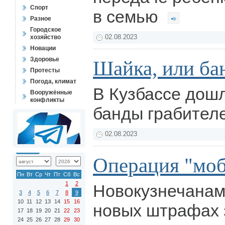
Спорт
в семью
Разное
Городское
хозяйство
02.08.2023
Новации
Здоровье
Шайка, или ба
Протесты
Погода, климат
В Кузбассе дошл
Вооружённые
конфликты
банды грабител
02.08.2023
Операция "моб
Пн
Вт
Ср
Чт
Пт
Сб
Вс
1
2
Новокузнечанам
3
4
5
6
7
8
9
10
11
12
13
14
15
16
новых штрафах 
17
18
19
20
21
22
23
24
25
26
27
28
29
30