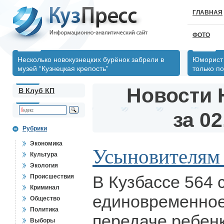
ГЛАВНАЯ
ФОТО
Несколько новокузнецких бурёнок забрели в
Юморист 
музей “Кузнецкая крепость”
только по
Новости 
В Клуб КП
за 02
Рубрики
Экономика
Усыновителям 
Культура
Экология
В Кузбассе 564 
Происшествия
Криминал
единовременное
Общество
Политика
передаче ребен
Выборы