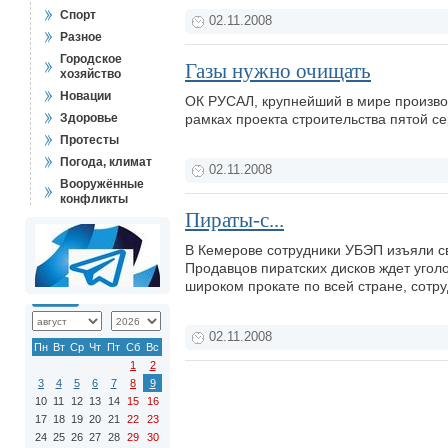
Спорт
02.11.2008
Разное
Городское
Газы нужно очищать
хозяйство
Новации
ОК РУСАЛ, крупнейший в мире производ
Здоровье
рамках проекта строительства пятой с
Протесты
Погода, климат
02.11.2008
Вооружённые
конфликты
Пираты-с...
В Кемерове сотрудники УБЭП изъяли с
Продавцов пиратских дисков ждет уголо
широком прокате по всей стране, сотр
02.11.2008
Пн
Вт
Ср
Чт
Пт
Сб
Вс
1
2
3
4
5
6
7
8
9
10
11
12
13
14
15
16
17
18
19
20
21
22
23
24
25
26
27
28
29
30