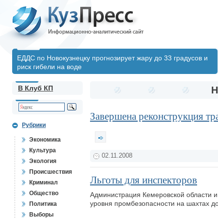
ЕДДС по Новокузнецку прогнозирует жару до 33 градусов и
риск гибели на воде
В Клуб КП
Н
Завершена реконструкция тр
Рубрики
Экономика
Культура
02.11.2008
Экология
Происшествия
Льготы для инспекторов
Криминал
Общество
Администрация Кемеровской области и
уровня промбезопасности на шахтах до
Политика
Выборы