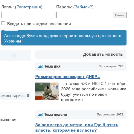
Логин: (
Регистрация
)
Пароль: (
Забыли?
)
Входить при каждом посещении
Александр Вучич поддержал территориальную целостность
Украины
Добавить новость
Тема дня
Просмотров:
760
Росминпрос насаждает ДНКР...
...а также БЖ и НВПС 1 сентября
2026 года российские школьники
будут учиться по новой
омментариев:
0
программе.
Тема недели
Просмотров:
2071
овышения
За полметра до метро, или Где б взять
власть, которая не всласть?