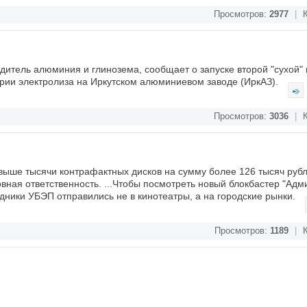
Просмотров:
2977
|
К
итель алюминия и глинозема, сообщает о запуске второй "сухой" г
ерии электролиза на Иркутском алюминиевом заводе (ИркАЗ).
Просмотров:
3036
|
К
выше тысячи контрафактных дисков на сумму более 126 тысяч рубл
вная ответственность. ...Чтобы посмотреть новый блокбастер "Адм
удники УБЭП отправились не в кинотеатры, а на городские рынки.
Просмотров:
1189
|
К