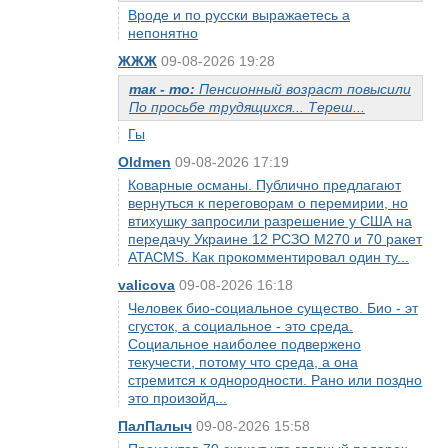
Вроде и по русски выражаетесь а
непонятно
ЖЖЖ
09-08-2026 19:28
так - то:
Пенсионный возраст повысили
По просьбе трудящихся... Тереш...
Гы
Oldmen
09-08-2026 17:19
Коварные османы. Публично предлагают
вернуться к переговорам о перемирии, но
втихушку запросили разрешение у США на
передачу Украине 12 РСЗО M270 и 70 ракет
ATACMS. Как прокомментировал один ту...
valicova
09-08-2026 16:18
Человек био-социальное существо. Био - эт
сгусток, а социальное - это среда.
Социальное наиболее подвержено
текучести, потому что среда, а она
стремится к однородности. Рано или поздно
это произойд...
ПалПалыч
09-08-2026 15:58