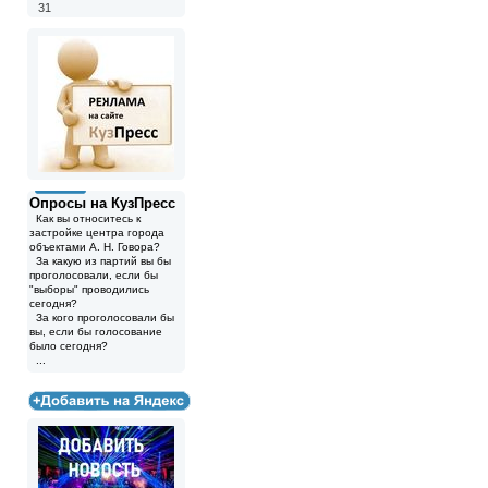
31
Опросы на КузПресс
Как вы относитесь к
застройке центра города
объектами А. Н. Говора?
За какую из партий вы бы
проголосовали, если бы
"выборы" проводились
сегодня?
За кого проголосовали бы
вы, если бы голосование
было сегодня?
...