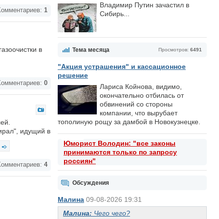
Владимир Путин зачастил в
омментариев:
1
Сибирь...
азоочистки в
Тема месяца
Просмотров:
6491
"Акция устрашения" и кассационное
решение
омментариев:
0
Лариса Койнова, видимо,
окончательно отбилась от
обвинений со стороны
компании, что вырубает
тополиную рощу за дамбой в Новокузнецке.
ей.
ирал", идущий в
Юморист Володин: "все законы
принимаются только по запросу
россиян"
омментариев:
4
Обсуждения
Малина
09-08-2026 19:31
Малина:
Чего чего?