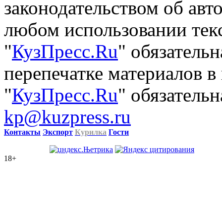
законодательством об авт
любом использовании тек
"
КузПресс.Ru
" обязатель
перепечатке материалов в
"
КузПресс.Ru
" обязательн
kp@kuzpress.ru
Контакты
Экспорт
Курилка
Гости
18+