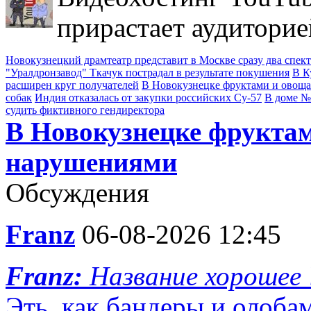
прирастает аудиторие
Новокузнецкий драмтеатр представит в Москве сразу два спек
"Уралдронзавод" Ткачук пострадал в результате покушения
В К
расширен круг получателей
В Новокузнецке фруктами и овощ
собак
Индия отказалась от закупки российских Су-57
В доме №
судить фиктивного гендиректора
В Новокузнецке фруктам
нарушениями
Обсуждения
Franz
06-08-2026 12:45
Franz:
Название хорошее 
Эть, как бандеры и олоб