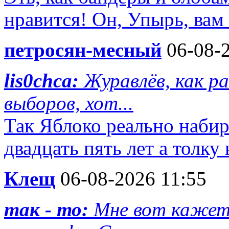
нравится! Он, Упырь, вам
петросян-месный
06-08-2
lis0chca:
Журавлёв, как р
выборов, хот...
Так Яблоко реально набир
двадцать пять лет а толку н
Клещ
06-08-2026 11:55
так - то:
Мне вот кажетс