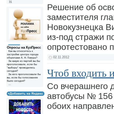
31
Решение об осв
заместителя глав
Новокузнецка В
из-под стражи п
опротестовано 
Опросы на КузПресс
Как вы относитесь к
застройке центра города
02.11.2012
объектами А. Н. Говора?
За какую из партий вы бы
проголосовали, если бы
"выборы" проводились
Чтоб входить 
сегодня?
За кого проголосовали бы
вы, если бы голосование
было сегодня?
Со вчерашнего 
...
автобусы № 156 
обоих направлен