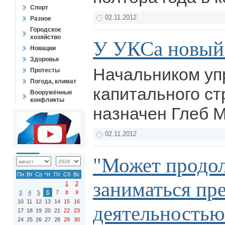
Спорт
02.11.2012
Разное
Городское
хозяйство
У УКСа новый
Новации
Здоровье
Начальником уп
Протесты
Погода, климат
капитального ст
Вооружённые
конфликты
назначен Глеб 
02.11.2012
"Может продо
Пн
Вт
Ср
Чт
Пт
Сб
Вс
заниматься пр
1
2
6
3
4
5
7
8
9
10
11
12
13
14
15
16
деятельностью
17
18
19
20
21
22
23
24
25
26
27
28
29
30