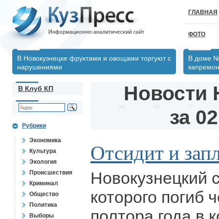
ГЛАВНАЯ
ФОТО
В Новокузнецке фруктами и овощами торгуют с
В доме №
нарушениями
капремон
Новости 
В Клуб КП
за 02
Рубрики
Экономика
Отсидит и зап
Культура
Экология
Новокузнецкий с
Происшествия
Криминал
которого погиб 
Общество
Политика
полтора года в 
Выборы