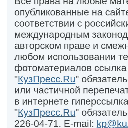
Все права на любые мат
опубликованные на сайт
соответствии с российск
международным законод
авторском праве и смеж
любом использовании те
фотоматериалов ссылка
"
КузПресс.Ru
" обязател
или частичной перепеча
в интернете гиперссылка
"
КузПресс.Ru
" обязатель
226-04-71. E-mail:
kp@kuz