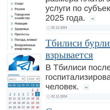
Спорт
услуги по субъе
Разное
Городское
2025 года.
хозяйство
Новации
02.12.2024
Здоровье
Протесты
Тбилиси бурли
Погода, климат
Вооружённые
конфликты
взрывается
В Тбилиси после
госпитализирова
человек.
Пн
Вт
Ср
Чт
Пт
Сб
Вс
1
2
3
4
5
6
7
8
9
02.12.2024
10
11
12
13
14
15
16
17
18
19
20
21
22
23
24
25
26
27
28
29
30