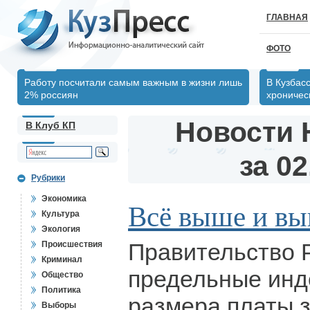
ГЛАВНАЯ
ФОТО
Работу посчитали самым важным в жизни лишь
В Кузбас
2% россиян
хрониче
Новости 
В Клуб КП
за 02
Рубрики
Экономика
Всё выше и в
Культура
Экология
Правительство 
Происшествия
Криминал
предельные инд
Общество
Политика
размера платы 
Выборы