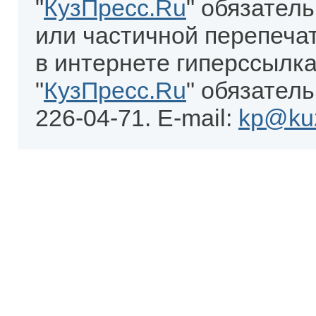
"
КузПресс.Ru
" обязател
или частичной перепеча
в интернете гиперссылка
"
КузПресс.Ru
" обязатель
226-04-71. E-mail:
kp@kuz