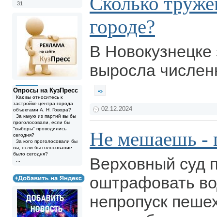
Сколько труже
31
городе?
В Новокузнецке 
выросла числен
Опросы на КузПресс
Как вы относитесь к
застройке центра города
02.12.2024
объектами А. Н. Говора?
За какую из партий вы бы
проголосовали, если бы
"выборы" проводились
Не мешаешь - 
сегодня?
За кого проголосовали бы
вы, если бы голосование
было сегодня?
Верховный суд п
...
оштрафовать во
непропуск пешех