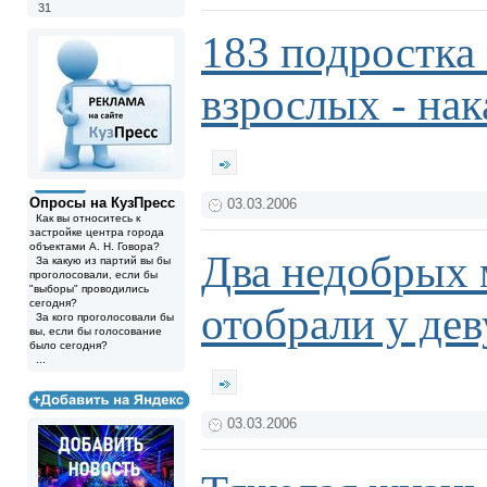
31
183 подростка
взрослых - нак
Опросы на КузПресс
03.03.2006
Как вы относитесь к
застройке центра города
объектами А. Н. Говора?
Два недобрых 
За какую из партий вы бы
проголосовали, если бы
"выборы" проводились
сегодня?
отобрали у де
За кого проголосовали бы
вы, если бы голосование
было сегодня?
...
03.03.2006