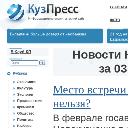
ГЛАВНАЯ
ФОТО
Вкладчики больше доверяют необанкам
21 год н
Евдоким
Новости 
В Клуб КП
за 03
Рубрики
Экономика
Место встречи
Культура
Экология
нельзя?
Происшествия
Криминал
Общество
В феврале госа
Политика
Выборы