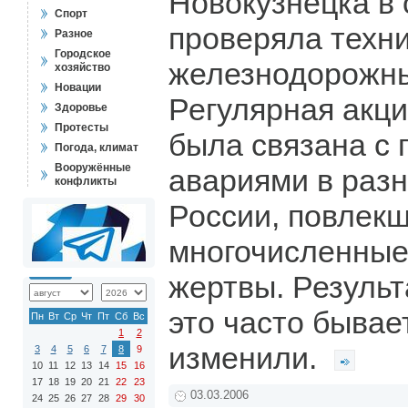
Новокузнецка в 
Спорт
проверяла техн
Разное
Городское
железнодорожны
хозяйство
Новации
Регулярная акци
Здоровье
Протесты
была связана с 
Погода, климат
Вооружённые
авариями в разн
конфликты
России, повлекш
многочисленные
жертвы. Результ
это часто бывает
Пн
Вт
Ср
Чт
Пт
Сб
Вс
1
2
изменили.
3
4
5
6
7
8
9
10
11
12
13
14
15
16
17
18
19
20
21
22
23
03.03.2006
24
25
26
27
28
29
30