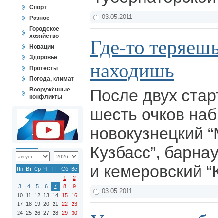
Спорт
03.05.2011
Разное
Городское
хозяйство
Где-то теряешь
Новации
Здоровье
находишь
Протесты
Погода, климат
Вооружённые
После двух стар
конфликты
шесть очков на
новокузнецкий “
Кузбасс”, барна
и кемеровский “
Пн
Вт
Ср
Чт
Пт
Сб
Вс
1
2
7
3
4
5
6
8
9
03.05.2011
10
11
12
13
14
15
16
17
18
19
20
21
22
23
24
25
26
27
28
29
30