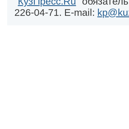
"
КузПресс.Ru
" обязатель
226-04-71. E-mail:
kp@kuz