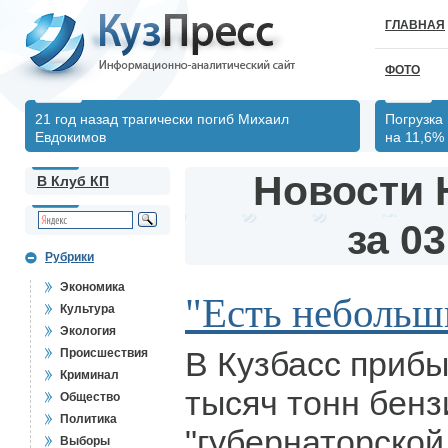
ГЛАВНАЯ
ФОТО
21 год назад трагически погиб Михаил
Погрузка
Евдокимов
на 11,6%
Новости 
В Клуб КП
за 03
Рубрики
Экономика
"Есть небольш
Культура
Экология
В Кузбасс приб
Происшествия
Криминал
тысяч тонн бенз
Общество
Политика
"губернаторской
Выборы