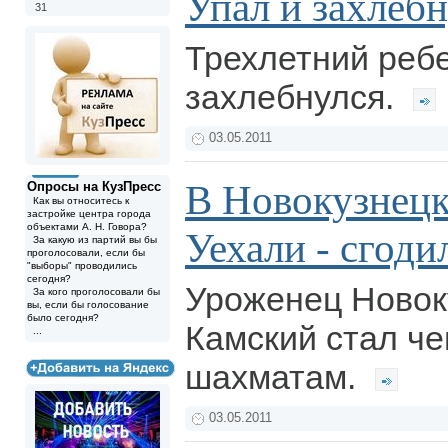
Упал и захлеб
31
Трехлетний ребен
захлебнулся.
03.05.2011
В Новокузнецк
Опросы на КузПресс
Как вы относитесь к
застройке центра города
объектами А. Н. Говора?
Уехали - сгоди
За какую из партий вы бы
проголосовали, если бы
"выборы" проводились
сегодня?
Уроженец Новок
За кого проголосовали бы
вы, если бы голосование
было сегодня?
Камский стал ч
...
шахматам.
03.05.2011