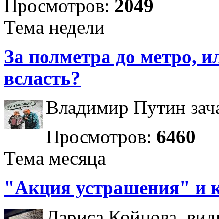
Просмотров:
2049
Тема недели
За полметра до метро, ил
всласть?
Владимир Путин зача
Просмотров:
6460
Тема месяца
"Акция устрашения" и 
Лариса Койнова, вид