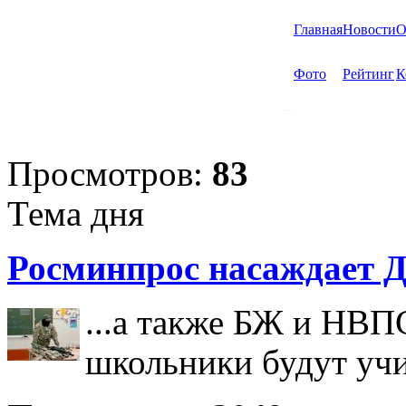
Главная
Новости
О
Фото
Рейтинг
К
Просмотров:
83
Тема дня
Росминпрос насаждает Д
...а также БЖ и НВП
школьники будут учи