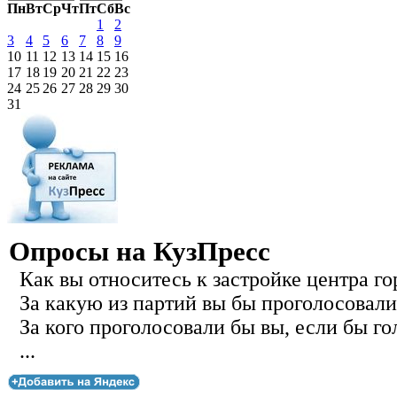
Пн
Вт
Ср
Чт
Пт
Сб
Вс
1
2
3
4
5
6
7
8
9
10
11
12
13
14
15
16
17
18
19
20
21
22
23
24
25
26
27
28
29
30
31
Опросы на КузПресс
Как вы относитесь к застройке центра го
За какую из партий вы бы проголосовали
За кого проголосовали бы вы, если бы го
...