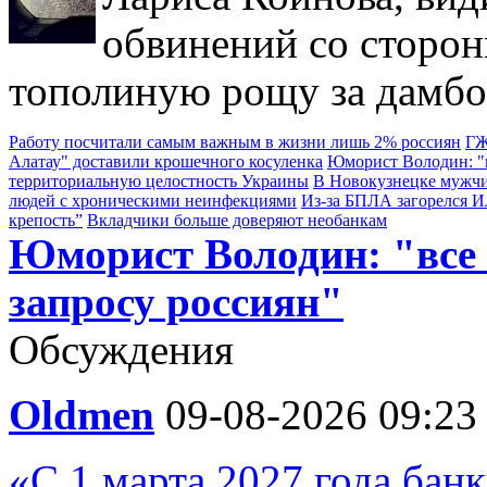
обвинений со сторон
тополиную рощу за дамбо
Работу посчитали самым важным в жизни лишь 2% россиян
ГЖ
Алатау" доставили крошечного косуленка
Юморист Володин: "в
территориальную целостность Украины
В Новокузнецке мужчи
людей с хроническими неинфекциями
Из-за БПЛА загорелся 
крепость”
Вкладчики больше доверяют необанкам
Юморист Володин: "все
запросу россиян"
Обсуждения
Oldmen
09-08-2026 09:23
«С 1 марта 2027 года бан