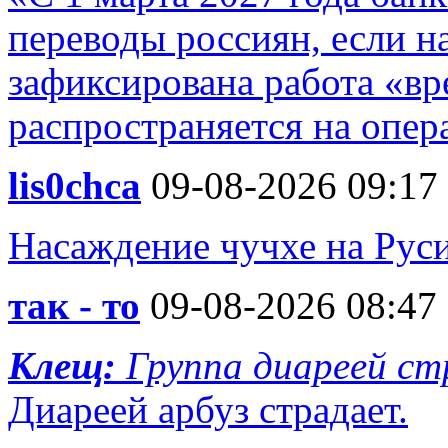
переводы россиян, если н
зафиксирована работа «в
распространяется на опера
lis0chca
09-08-2026 09:17
Насаждение чучхе на Руси
так - то
09-08-2026 08:47
Клещ:
Группа диареей с
Диареей арбуз страдает.