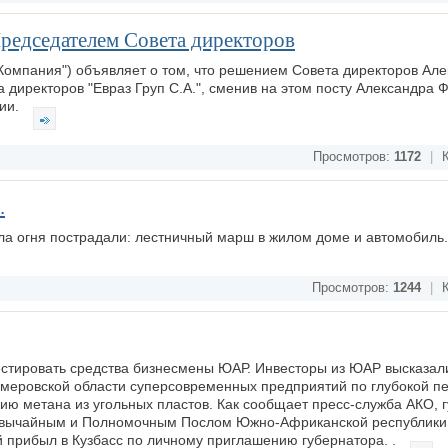
редседателем Совета директоров
, "Компания") объявляет о том, что решением Совета директоров Ал
директоров "Евраз Груп С.А.", сменив на этом посту Александра 
нии.
Просмотров:
1172
|
К
.
ула огня пострадали: лестничный марш в жилом доме и автомобиль
Просмотров:
1244
|
К
естировать средства бизнесмены ЮАР. Инвесторы из ЮАР высказал
емеровской области суперсовременных предприятий по глубокой пе
нию метана из угольных пластов. Как сообщает пресс-служба АКО, 
езвычайным и Полномочным Послом Южно-Африканской республики 
 прибыл в Кузбасс по личному приглашению губернатора. .