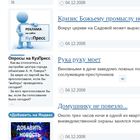
31
04.12.2008
Кризис Божьему промыслу н
Вокруг церкви на Садовой может выра
04.12.2008
Рука руку моет
Опросы на КузПресс
Как вы относитесь к
застройке центра города
Виновными в даче заведомо ложных по
объектами А. Н. Говора?
сослуживцев-преступников.
За какую из партий вы бы
проголосовали, если бы
"выборы" проводились
сегодня?
04.12.2008
За кого проголосовали бы
вы, если бы голосование
было сегодня?
...
Домушнику не повезло...
Около трех часов ночи в одной из квар
вневедомственной охраны занялся пои
04.12.2008