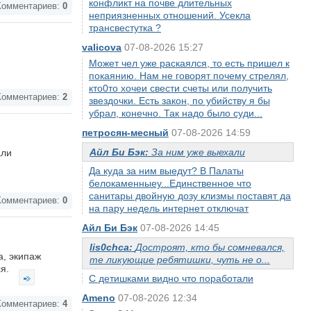
конфликт на почве длительных
омментариев:
0
неприязненных отношений. Усекла
трансвестутка ?
valicova
07-08-2026 15:27
Может чел уже раскаялся, то есть пришел к
покаянию. Нам не говорят почему стрелял,
кто0то хочеи свести счеты или получить
омментариев:
2
звездочки. Есть закон, по убийству я бы
убрал, конечно. Так надо было суди...
петросян-месный
07-08-2026 14:59
Айл Би Бэк:
За ним уже выехали
али
Да куда за ним выедут? В Палаты
белокаменныеу...Единственное что
санитары двойную дозу клизмы поставят да
омментариев:
0
на пару недель интернет отключат
Айл Би Бэк
07-08-2026 14:45
lis0chca:
Достроят, кто бы сомневался,
а, экипаж
те ликующие ребятишки, чуть не о...
ся.
С детишками видно что поработали
Ameno
07-08-2026 12:34
омментариев:
4