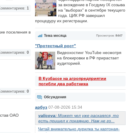
за вхождение в Госдуму IX созыва
омментариев:
1
на "выборах" в сентябре текущего
года. ЦИК РФ завершил
процедуру их регистрации.
кие поселения в
Тема месяца
Просмотров:
8447
"Протестный рост"
Видеохостинг YouTube несмотря
омментариев:
0
на блокировки в РФ прирастает
аудиторией.
В Кузбассе на агропредприятии
погибли два работника
омментариев:
0
Обсуждения
арбуз
07-08-2026 15:34
остав ОАО
valicova:
Может чел уже раскаялся, то
есть пришел к покаянию. Нам не го...
Читай внимательно дурилка ты картоная-