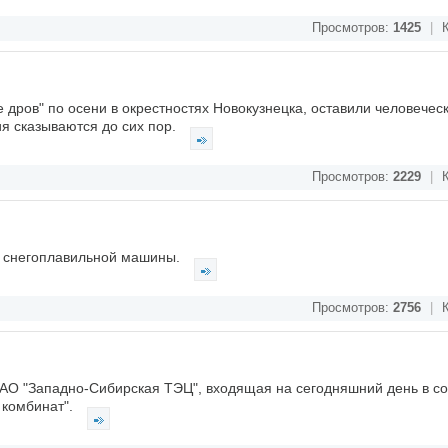
Просмотров:
1425
|
К
дров" по осени в окрестностях Новокузнецка, оставили человечес
ия сказываются до сих пор.
Просмотров:
2229
|
К
к снегоплавильной машины.
Просмотров:
2756
|
К
АО "Западно-Сибирская ТЭЦ", входящая на сегодняшний день в с
 комбинат".