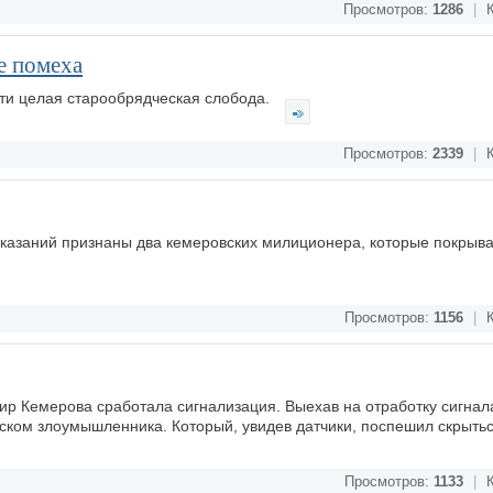
Просмотров:
1286
|
К
е помеха
сти целая старообрядческая слобода.
Просмотров:
2339
|
К
казаний признаны два кемеровских милиционера, которые покрыв
Просмотров:
1156
|
К
тир Кемерова сработала сигнализация. Выехав на отработку сигнал
ском злоумышленника. Который, увидев датчики, поспешил скрыть
Просмотров:
1133
|
К