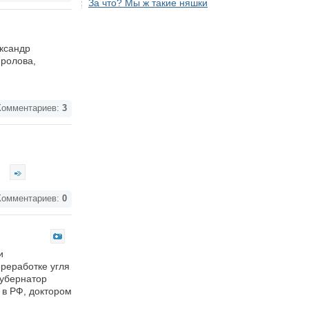
За что? Мы ж такие няшки
ександр
Фролова,
омментариев:
3
.
омментариев:
0
и
реработке угля
губернатор
в РФ, доктором