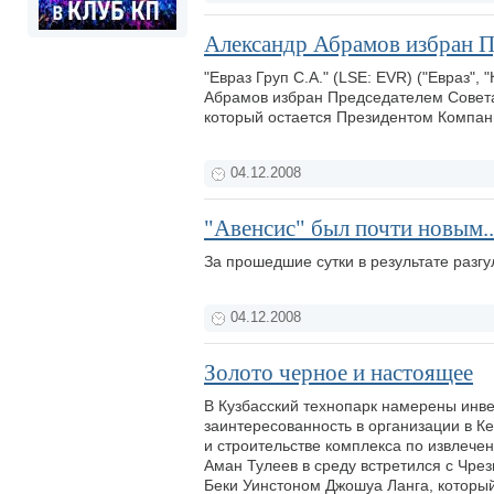
Александр Абрамов избран П
"Евраз Груп С.А." (LSE: EVR) ("Евраз"
Абрамов избран Председателем Совета 
который остается Президентом Компа
04.12.2008
"Авенсис" был почти новым..
За прошедшие сутки в результате разг
04.12.2008
Золото черное и настоящее
В Кузбасский технопарк намерены инв
заинтересованность в организации в К
и строительстве комплекса по извлече
Аман Тулеев в среду встретился с Чр
Беки Уинстоном Джошуа Ланга, который