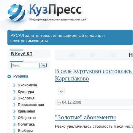
РУСАЛ запатентовал инновационный сплав для
электрохимзащиты
В Клуб КП
Н
В селе Куртуково состоялась
Рубрики
Каргызаково
Экономика
Культура
Экология
04.12.2008
Происшествия
Криминал
"Золотые" абонементы
Общество
Политика
Резко увеличилась стоимость месячног
Выборы