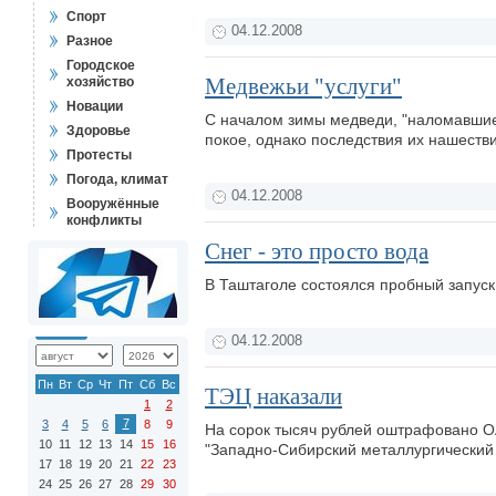
Спорт
04.12.2008
Разное
Городское
Медвежьи "услуги"
хозяйство
Новации
С началом зимы медведи, "наломавшие 
Здоровье
покое, однако последствия их нашеств
Протесты
Погода, климат
04.12.2008
Вооружённые
конфликты
Снег - это просто вода
В Таштаголе состоялся пробный запус
04.12.2008
Пн
Вт
Ср
Чт
Пт
Сб
Вс
ТЭЦ наказали
1
2
7
3
4
5
6
8
9
На сорок тысяч рублей оштрафовано О
10
11
12
13
14
15
16
"Западно-Сибирский металлургический
17
18
19
20
21
22
23
24
25
26
27
28
29
30