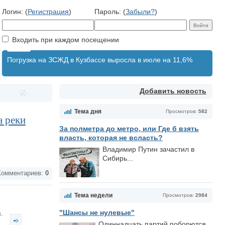
Логин: (
Регистрация
)
Пароль: (
Забыли?
)
Входить при каждом посещении
Погрузка на ЗСЖД в Кузбассе выросла в июле на 11,6%
Добавить новость
Тема дня
Просмотров:
582
а реки
За полметра до метро, или Где б взять
власть, которая не всласть?
Владимир Путин зачастил в
Сибирь...
омментариев:
0
Тема недели
Просмотров:
2984
"Шансы не нулевые"
я.
Одиннадцать партий поборются