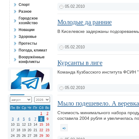
Спорт
05.02.2010
Разное
Городское
Молодые да ранние
хозяйство
Новации
В Киселевске задержаны подозреваемы
Здоровье
Протесты
05.02.2010
Погода, климат
Вооружённые
Курсанты в лиге
конфликты
Команда Кузбасского института ФСИН "
05.02.2010
Мыло подешевело. А веревка?
Пн
Вт
Ср
Чт
Пт
Сб
Вс
Стоимость минимального набора продук
1
2
составила 2004 рубля и увеличилась п
3
4
5
6
7
8
9
10
11
12
13
14
15
16
17
18
19
20
21
22
23
24
25
26
27
28
29
30