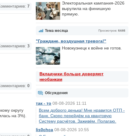
Электоральная кампания-2026
омментариев:
7
вырулила на финишную
прямую.
Тема месяца
Просмотров:
6446
"Граждане, воздушная тревога!"
омментариев:
3
Новокузнецк к войне не готов.
Вкладчики больше доверяют
необанкам
омментариев:
0
Обсуждения
так - то
08-08-2026 11:11
кому округу
Всем доброго денька! Мне нравится ОТП -
илась на 3%).
банк. Скоро перейдём на квантовую
Систему расчётов. Заживём. Полагаю.
lis0chca
08-08-2026 10:55