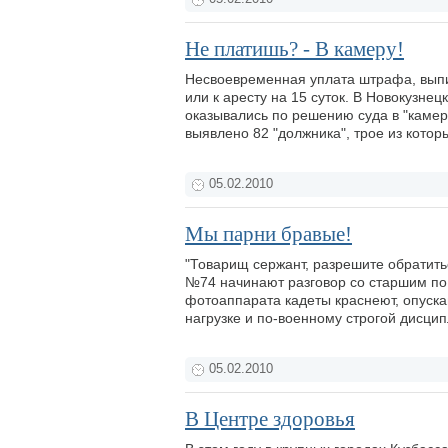
Не платишь? - В камеру!
Несвоевременная уплата штрафа, выпи
или к аресту на 15 суток. В Новокузне
оказывались по решению суда в "камере
выявлено 82 "должника", трое из кото
05.02.2010
Мы парни бравые!
"Товарищ сержант, разрешите обратитьс
№74 начинают разговор со старшим по 
фотоаппарата кадеты краснеют, опуска
нагрузке и по-военному строгой дисци
05.02.2010
В Центре здоровья