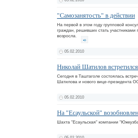
05.02.2010
"Самозанятость" в действии
На первой в этом году групповой конс
граждан, решивших стать участниками 
возросла.
05.02.2010
Николай Шатилов встретилс
Сегодня в Таштаголе состоялась встре
Шатилова и нового вице-президента О
05.02.2010
На "Есаульской" возобновл
Шахта "Есаульская" компании "Южкузб
05.02.2010