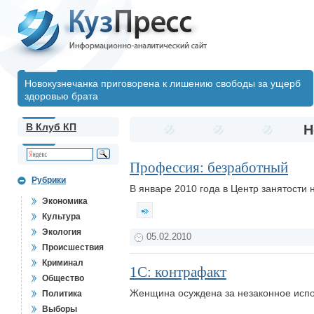
Новокузнечанка приговорена к лишению свободы за ущерб
здоровью брата
В Клуб КП
Н
Профессия: безработный
Рубрики
В январе 2010 года в Центр занятости
Экономика
Культура
Экология
05.02.2010
Происшествия
Криминал
1С: контрафакт
Общество
Женщина осуждена за незаконное испо
Политика
Выборы