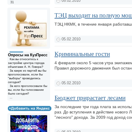
05.02.2010
31
ТЭЦ выходит на полную мо
ТЭЦ НКМК, в течение января работавш
05.02.2010
Криминальные гости
Опросы на КузПресс
Как вы относитесь к
4 февраля около 5 часов утра экипаж
застройке центра города
объектами А. Н. Говора?
Правил дорожного движения был ост
За какую из партий вы бы
проголосовали, если бы
"выборы" проводились
сегодня?
05.02.2010
За кого проголосовали бы
вы, если бы голосование
было сегодня?
Бюджет прирастает лесами
...
За последние три года плата за испол
раз. До вступления в действие нового 
"лесного" дохода. За 2009 год доход с