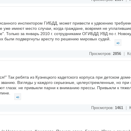
санного инспектором ГИБДД, может привести к удвоению требуе
цке уже имеют место случаи, когда граждане, вовремя не уплативши
". Только за январь 2010 г. сотрудниками ОГИБДД УВД по г. Новок
рых были подвергнуты аресту по решению мировых судей.
Просмотров:
2856
|
Ко
я!" Так ребята из Кузнецкого кадетского корпуса при детском дом
званию. Взгляды у каждого серьезные, целеустремленные, но при 
ют глаза: не привыкли парни к вниманию прессы. Привыкли к тяже
плине.
Просмотров:
1461
|
К