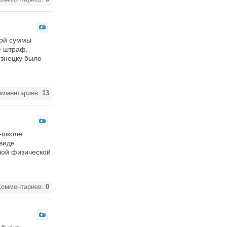
мой суммы
е штраф,
узнецку было
мментариев:
13
е-школе
виде
лой физической
омментариев:
0