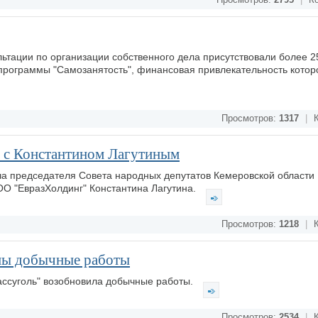
Просмотров:
2795
|
Ко
ультации по организации собственного дела присутствовали более 
программы "Самозанятость", финансовая привлекательность котор
Просмотров:
1317
|
К
я с Константином Лагутиным
ча председателя Совета народных депутатов Кемеровской области
ОО "ЕвразХолдинг" Константина Лагутина.
Просмотров:
1218
|
К
ены добычные работы
ассуголь" возобновила добычные работы.
Просмотров:
2534
|
К