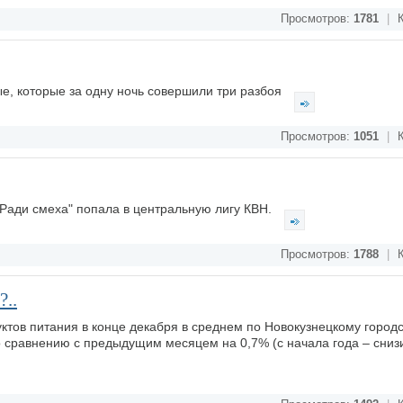
Просмотров:
1781
|
К
е, которые за одну ночь совершили три разбоя
Просмотров:
1051
|
К
Ради смеха" попала в центральную лигу КВН.
Просмотров:
1788
|
К
..
тов питания в конце декабря в среднем по Новокузнецкому городс
о сравнению с предыдущим месяцем на 0,7% (с начала года – сниз