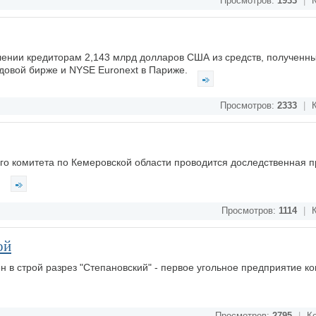
Просмотров:
1933
|
К
нии кредиторам 2,143 млрд долларов США из средств, полученных
довой бирже и NYSE Euronext в Париже.
Просмотров:
2333
|
К
о комитета по Кемеровской области проводится доследственная п
.
Просмотров:
1114
|
К
ой
н в строй разрез "Степановский" - первое угольное предприятие к