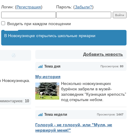
Логин: (
Регистрация
)
Пароль: (
Забыли?
)
Входить при каждом посещении
В Новокузнецке открылись школьные ярмарки
Добавить новость
Тема дня
Просмотров:
80
Му-история
я Новокузнецка.
Несколько новокузнецких
бурёнок забрели в музей-
заповедник “Кузнецкая крепость”
под открытым небом.
мментариев:
10
Тема недели
Просмотров:
1447
Голосуй - не голосуй, или "Муля, не
нервируй меня!"