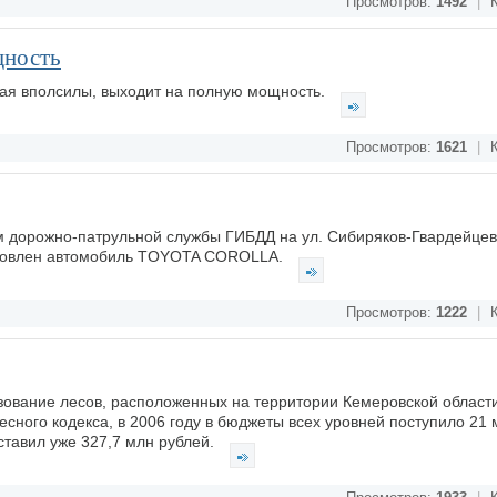
Просмотров:
1492
|
К
щность
ая вполсилы, выходит на полную мощность.
Просмотров:
1621
|
К
ем дорожно-патрульной службы ГИБДД на ул. Сибиряков-Гвардейце
ановлен автомобиль TOYOTA COROLLA.
Просмотров:
1222
|
К
ьзование лесов, расположенных на территории Кемеровской области
Лесного кодекса, в 2006 году в бюджеты всех уровней поступило 21
оставил уже 327,7 млн рублей.