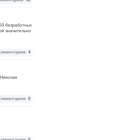
мментариев:
10
250 безработных
ой значительно
омментариев:
4
 Николая
омментариев:
0
омментариев:
0