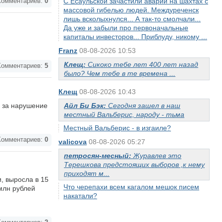
С Есаульской зачастили аварии на шахтах с
омментариев:
0
массовой гибелью людей. Междуреченск
лишь всколыхнулся... А так-то смолчали...
Да уже и забыли про первоначальные
капиталы инвесторов... Приблуду, никому ...
Franz
08-08-2026 10:53
Клещ:
Сикоко тебе лет 400 лет назад
омментариев:
5
было? Чем тебе в те времена ...
Клещ
08-08-2026 10:43
в за нарушение
Айл Би Бэк:
Сегодня зашел в наш
местный Вальберис, народу - тьма
Местный Вальберис - в изгаиле?
омментариев:
0
valicova
08-08-2026 05:27
петросян-месный:
Журавлев это
Терешкова предстоящих выборов ,к нему
приходят м...
, выросла в 15
Что черепахи всем кагалом мешок писем
 млн рублей
накатали?