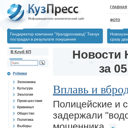
ГЛАВНАЯ
ФОТО
Гендиректор компании "Уралдронзавод" Ткачук
Новокузн
пострадал в результате покушения
сразу два
Новости 
В Клуб КП
за 05
Рубрики
Экономика
Вплавь и вбро
Культура
Экология
Полицейские и 
Происшествия
Криминал
задержали "вод
Общество
Политика
мошенника
Выборы