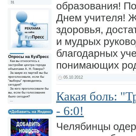
образования! По
31
Днем учителя! 
здоровья, доста
и мудрых руково
благодарных уче
Опросы на КузПресс
Как вы относитесь к
понимающих ро
застройке центра города
объектами А. Н. Говора?
За какую из партий вы бы
проголосовали, если бы
05.10.2012
"выборы" проводились
сегодня?
За кого проголосовали бы
Какая боль: "
вы, если бы голосование
было сегодня?
...
- 6:0!
Челябинцы оде