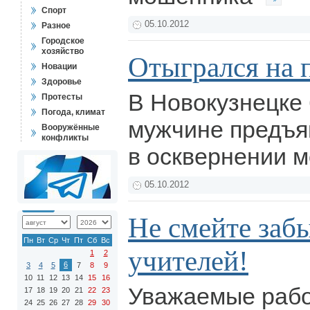
Спорт
05.10.2012
Разное
Городское
хозяйство
Отыгрался на 
Новации
Здоровье
В Новокузнецке
Протесты
Погода, климат
мужчине предъя
Вооружённые
конфликты
в осквернении 
05.10.2012
Не смейте заб
Пн
Вт
Ср
Чт
Пт
Сб
Вс
учителей!
1
2
6
3
4
5
7
8
9
10
11
12
13
14
15
16
Уважаемые рабо
17
18
19
20
21
22
23
24
25
26
27
28
29
30