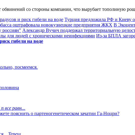
т обвинений со стороны компании, что вырубает тополиную рощ
адусов и риск гибели на воде
Турция предложила РФ и Киеву о
басса оштрафовала новокузнецкие предприятия ЖКХ
В Экоцент
у россиян"
Александр Вучич поддержал территориальную целос
олы для людей с хроническими неинфекциями
Из-за БПЛА загор
риск гибели на воде
кольно, посмеемся.
 половина
 все равн...
ожете пояснить о партеногенетическом зачатии Га-Ноцри?
.. Тереш...