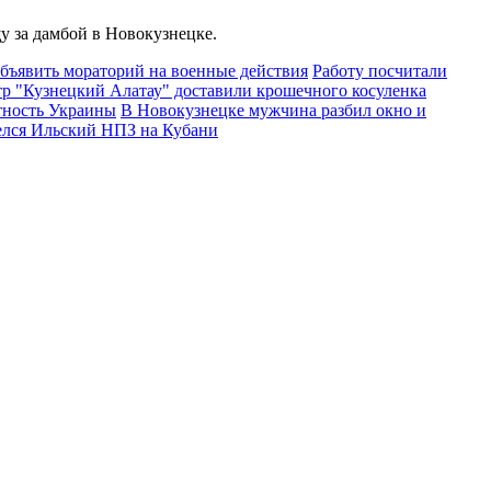
у за дамбой в Новокузнецке.
бъявить мораторий на военные действия
Работу посчитали
р "Кузнецкий Алатау" доставили крошечного косуленка
тность Украины
В Новокузнецке мужчина разбил окно и
елся Ильский НПЗ на Кубани