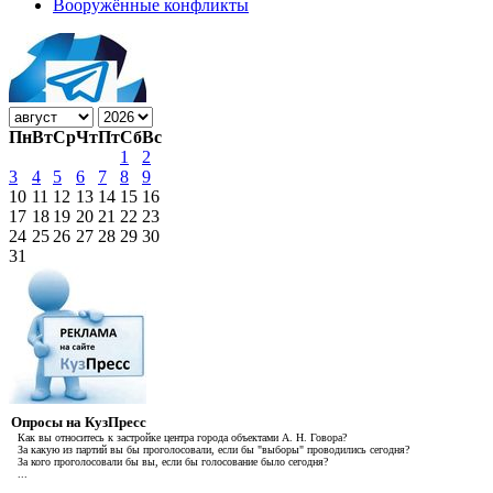
Вооружённые конфликты
Пн
Вт
Ср
Чт
Пт
Сб
Вс
1
2
3
4
5
6
7
8
9
10
11
12
13
14
15
16
17
18
19
20
21
22
23
24
25
26
27
28
29
30
31
Опросы на КузПресс
Как вы относитесь к застройке центра города объектами А. Н. Говора?
За какую из партий вы бы проголосовали, если бы "выборы" проводились сегодня?
За кого проголосовали бы вы, если бы голосование было сегодня?
...