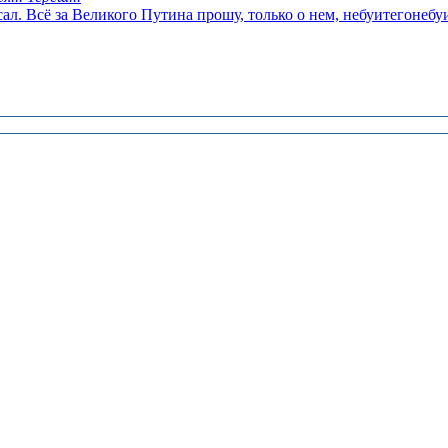
сал. Всё за Великого Путина прошу, только о нем, небуитегонеб