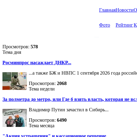
Главная
Новости
О
Фото
Рейтинг
К
Просмотров:
578
Тема дня
Росминпрос насаждает ДНКР...
...а также БЖ и НВПС 1 сентября 2026 года росси
Просмотров:
2068
Тема недели
За полметра до метро, или Где б взять власть, которая не вс
Владимир Путин зачастил в Сибирь...
Просмотров:
6490
Тема месяца
"Акция устрашения" и кассационное решение