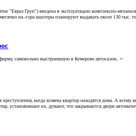
ие "Евраз Груп") введена в эксплуатацию комплексно-механизи
месячно на–гора шахтеры планируют выдавать около 130 тыс. тон
рос
и фирму, самовольно выстроившую в Кемерове автосалон.
 преступления, когда хозяева квартир находятся дома. А всему
тир, установившие их, думают, что закрываются двери автоматич