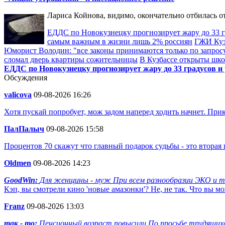
Лариса Койнова, видимо, окончательно отбилась о
ЕДДС по Новокузнецку прогнозирует жару до 33 гр
самым важным в жизни лишь 2% россиян
ГЖИ Куз
Юморист Володин: "все законы принимаются только по запрос
сломал дверь квартиры сожительницы
В Кузбассе открыты шк
ЕДДС по Новокузнецку прогнозирует жару до 33 градусов и 
Обсуждения
valicova
09-08-2026 16:26
Хотя пускай попробует, мож задом наперед ходить начнет. При
ПалПалыч
09-08-2026 15:58
Процентов 70 скажут что главный подарок судьбы - это вторая
Oldmen
09-08-2026 14:23
GoodWin:
Для женщины - муж При всем разнообразии ЭКО и т п
Кэп, вы смотрели кино 'новые амазонки'? Не, не так. Что вы м
Franz
09-08-2026 13:03
так - то:
Пенсионный возраст повысили По просьбе трудящихся.