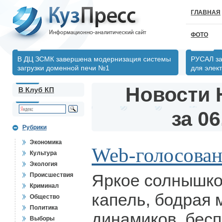
ГЛАВНАЯ
ФОТО
В ДЦ ЗСМК завершена модернизация системы
РУСАЛ за
загрузки доменной печи №1
для элек
Новости 
В Клуб КП
за 06
Рубрики
Экономика
Web-голосова
Культура
Экология
Яркое солнышко
Происшествия
Криминал
капель, бодрая 
Общество
Политика
динамиков, бесп
Выборы