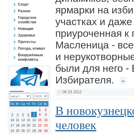
Спорт
ярмарки на изб
Разное
Городское
участках и даже
хозяйство
Новации
приуроченная к
Здоровье
Масленица - все
Протесты
Погода, климат
и нерукотворные
Вооружённые
конфликты
были для него -
Избирателя.
06.03.2012
Пн
Вт
Ср
Чт
Пт
Сб
Вс
В новокузнецк
1
2
7
3
4
5
6
8
9
10
11
12
13
14
15
16
человек
17
18
19
20
21
22
23
24
25
26
27
28
29
30