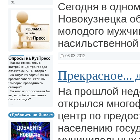
31
Сегодня в одном
Новокузнецка о
молодого мужчи
насильственной
06.03.2012
Опросы на КузПресс
Как вы относитесь к
застройке центра города
Прекрасное... 
объектами А. Н. Говора?
За какую из партий вы бы
проголосовали, если бы
"выборы" проводились
сегодня?
На прошлой нед
За кого проголосовали бы
вы, если бы голосование
было сегодня?
открылся много
...
центр по предо
населению госу