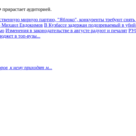
 прирастает аудиторией.
ственную мирную партию, "Яблоко", конкуренты требуют снять
иб Михаил Евдокимов
В Кузбассе задержан подозреваемый в убий
ью
Изменения в законодательстве в августе радуют и печалят
РУС
джет в топ-вузы...
ов ,к нему приходят м...