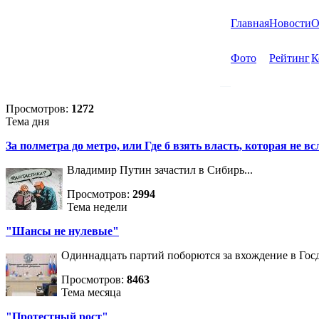
Главная
Новости
О
Фото
Рейтинг
К
Просмотров:
1272
Тема дня
За полметра до метро, или Где б взять власть, которая не вс
Владимир Путин зачастил в Сибирь...
Просмотров:
2994
Тема недели
"Шансы не нулевые"
Одиннадцать партий поборются за вхождение в Госд
Просмотров:
8463
Тема месяца
"Протестный рост"