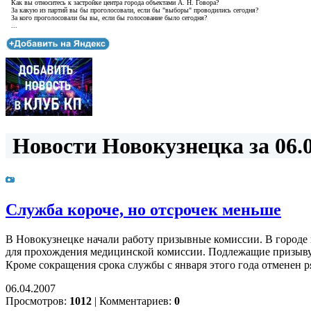
Как вы относитесь к застройке центра города объектами А. Н. Говора?
За какую из партий вы бы проголосовали, если бы "выборы" проводились сегодня?
За кого проголосовали бы вы, если бы голосование было сегодня?
...
Новости Новокузнецка за 06.0
Служба короче, но отсрочек меньше
В Новокузнецке начали работу призывные комиссии. В городе 
для прохождения медицинской комиссии. Подлежащие призыву н
Кроме сокращения срока службы с января этого года отменен р
06.04.2007
Просмотров:
1012
|
Комментариев:
0