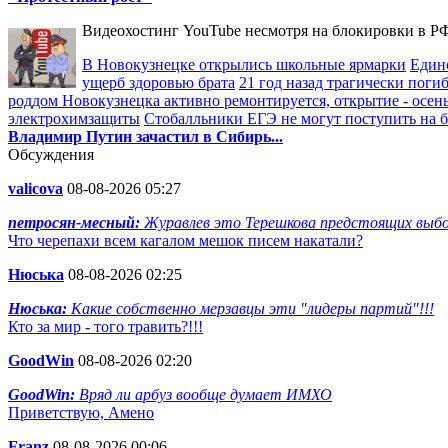
Видеохостинг YouTube несмотря на блокировки в РФ
В Новокузнецке открылись школьные ярмарки
Един
ущерб здоровью брата
21 год назад трагически пог
роддом Новокузнецка активно ремонтируется, открытие - осен
электрохимзащиты
Стобалльники ЕГЭ не могут поступить на бю
Владимир Путин зачастил в Сибирь...
Обсуждения
valicova
08-08-2026 05:27
петросян-месный:
Журавлев это Терешкова предстоящих выбор
Что черепахи всем кагалом мешок писем накатали?
Нюська
08-08-2026 02:25
Нюська:
Какие собственно мерзавцы эти "лидеры партий"!!!
Кто за мир - того травить?!!!
GoodWin
08-08-2026 02:20
GoodWin:
Вряд ли арбуз вообще думает ИМХО
Приветствую, Амено
Franz
08-08-2026 00:06