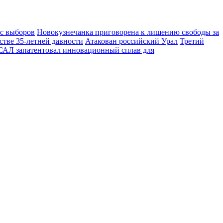
 с выборов
Новокузнечанка приговорена к лишению свободы за
стве 35-летней давности
Атакован российский Урал
Третий
АЛ запатентовал инновационный сплав для