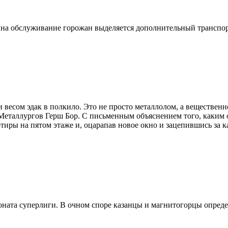
ля, на обслуживание горожан выделяется дополнительный транспо
 весом эдак в полкило. Это не просто металлолом, а вещественн
еталлургов Герш Бор. С письменным объяснением того, каким об
тиры на пятом этаже и, оцарапав новое окно и зацепившись за к
оната суперлиги. В очном споре казанцы и магнитогорцы опреде