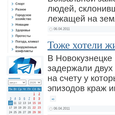
Спорт
людей, склонив
Разное
Городское
лежащей на зем
хозяйство
Новации
06.04.2011
Здоровье
Протесты
Тоже хотели жи
Погода, климат
Вооружённые
конфликты
В Новокузнецке
задержали двух
на счету у котор
эпизодов краж и
Пн
Вт
Ср
Чт
Пт
Сб
Вс
1
2
3
4
5
6
7
8
9
10
11
12
13
14
15
16
17
18
19
20
21
22
23
06.04.2011
24
25
26
27
28
29
30