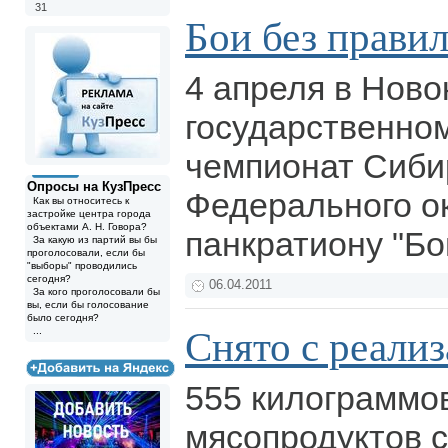
31
Бои без прави
4 апреля в Ново
государственном
чемпионат Сиби
Опросы на КузПресс
Федерального ок
Как вы относитесь к
застройке центра города
объектами А. Н. Говора?
панкратиону "Бо
За какую из партий вы бы
проголосовали, если бы
"выборы" проводились
сегодня?
06.04.2011
За кого проголосовали бы
вы, если бы голосование
было сегодня?
Снято с реали
...
555 килограммо
мясопродуктов с