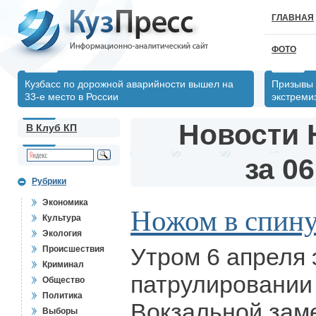
ГЛАВНАЯ
ФОТО
Кузбасс по дорожной аварийности вышел на
Призывы 
33-е место в России
экстреми
Новости 
В Клуб КП
за 06
Рубрики
Экономика
Ножом в спину
Культура
Экология
Утром 6 апреля
Происшествия
Криминал
патрулировании
Общество
Политика
Вокзальной заме
Выборы