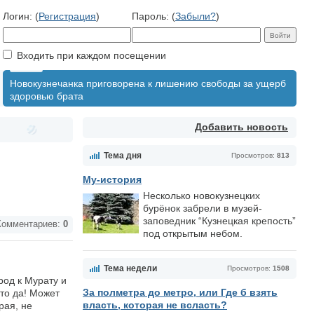
Логин: (
Регистрация
)
Пароль: (
Забыли?
)
Входить при каждом посещении
Новокузнечанка приговорена к лишению свободы за ущерб
здоровью брата
Добавить новость
Тема дня
Просмотров:
813
Му-история
Несколько новокузнецких
бурёнок забрели в музей-
заповедник “Кузнецкая крепость”
омментариев:
0
под открытым небом.
Тема недели
Просмотров:
1508
род к Мурату и
За полметра до метро, или Где б взять
это да! Может
власть, которая не всласть?
рая, не