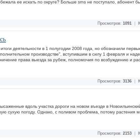
бежала ее искать по округе? Больше sms не поступало, абонент б
Просмотров:
1091
|
К
сь
итоги деятельности в 1 полугодии 2008 года, но обозначили первы
полнительном производстве", вступившим в силу 1 февраля и на
ничение права выезда за рубеж, полномочия по возбуждению и р
Просмотров:
3136
|
К
 высаженные вдоль участка дороги на новом въезде в Новоильински
ую сухую погоду. Однако, с поливом проблема, потому растения м
Просмотров:
2153
|
К