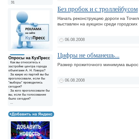
31
Без пробок и с троллейбусом
Начать реконструкцию дороги на Точил
выставлен на аукцион среди городских
06.08.2008
Цифры не обманешь...
Опросы на КузПресс
Как вы относитесь к
Размер прожиточного минимума вырос 
застройке центра города
объектами А. Н. Говора?
За какую из партий вы бы
проголосовали, если бы
06.08.2008
"выборы" проводились
сегодня?
За кого проголосовали бы
вы, если бы голосование
было сегодня?
...