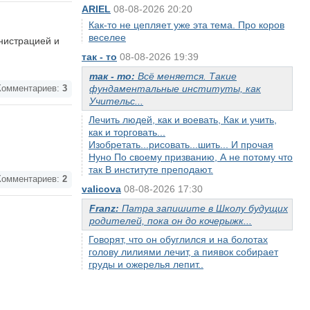
ARIEL
08-08-2026 20:20
Как-то не цепляет уже эта тема. Про коров
веселее
нистрацией и
так - то
08-08-2026 19:39
так - то:
Всё меняется. Такие
фундаментальные институты, как
омментариев:
3
Учительс...
Лечить людей, как и воевать, Как и учить,
как и торговать...
Изобретать...рисовать...шить... И прочая
Нуно По своему призванию, А не потому что
так В институте преподают.
омментариев:
2
valicova
08-08-2026 17:30
Franz:
Патра запишите в Школу будущих
родителей, пока он до кочерыжк...
Говорят, что он обуглился и на болотах
голову лилиями лечит, а пиявок собирает
груды и ожерелья лепит..