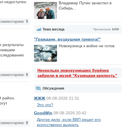
ыл недоступен.
Владимир Путин зачастил в
Сибирь...
омментариев:
5
Тема месяца
Просмотров:
6458
"Граждане, воздушная тревога!"
е результаты
Новокузнецк к войне не готов.
делившим
асследованию
Несколько новокузнецких бурёнок
омментариев:
0
забрели в музей “Кузнецкая крепость”
Обсуждения
й район,
ЖЖЖ
08-08-2026 21:31
огут
Это что?
GoodWin
08-08-2026 20:42
Другое дело, если ВВП решит его
омментариев:
0
искусственно выдоить