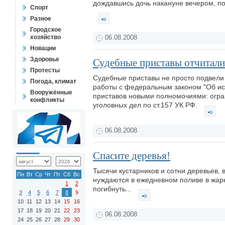
дождавшись дочь накануне вечером, по
Спорт
Разное
Городское
хозяйство
06.08.2008
Новации
Здоровье
Судебные приставы отчитали
Протесты
Судебные приставы не просто подвели 
Погода, климат
работы с федеральным законом "Об ис
Вооружённые
приставов новыми полномочиями: огра
конфликты
уголовных дел по ст.157 УК РФ.
06.08.2008
Спасите деревья!
Тысячи кустарников и сотни деревьев,
Пн
Вт
Ср
Чт
Пт
Сб
Вс
нуждаются в ежедневном поливе в жарк
1
2
погибнуть...
3
4
5
6
7
8
9
10
11
12
13
14
15
16
17
18
19
20
21
22
23
06.08.2008
24
25
26
27
28
29
30