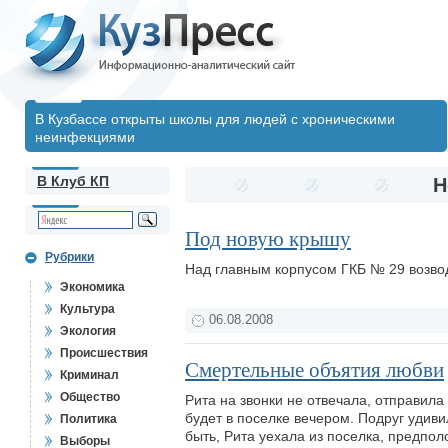
В Кузбассе открыты школы для людей с хроническими
неинфекциями
В Клуб КП
Н
Под новую крышу
Рубрики
Над главным корпусом ГКБ № 29 возвод
Экономика
Культура
06.08.2008
Экология
Происшествия
Смертельные объятия любви
Криминал
Общество
Рита на звонки не отвечала, отправила
будет в поселке вечером. Подруг удиви
Политика
быть, Рита уехала из поселка, предпол
Выборы