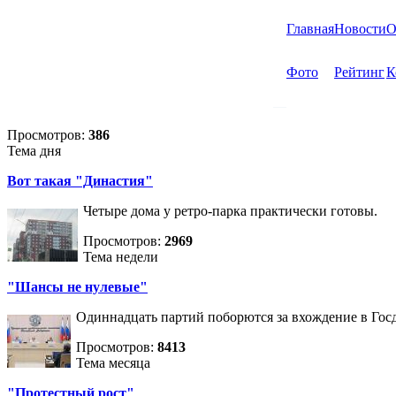
Главная
Новости
О
Фото
Рейтинг
К
Просмотров:
386
Тема дня
Вот такая "Династия"
Четыре дома у ретро-парка практически готовы.
Просмотров:
2969
Тема недели
"Шансы не нулевые"
Одиннадцать партий поборются за вхождение в Госд
Просмотров:
8413
Тема месяца
"Протестный рост"