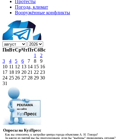
Протесты
Погода, климат
Вооружённые конфликты
Пн
Вт
Ср
Чт
Пт
Сб
Вс
1
2
3
4
5
6
7
8
9
10
11
12
13
14
15
16
17
18
19
20
21
22
23
24
25
26
27
28
29
30
31
Опросы на КузПресс
Как вы относитесь к застройке центра города объектами А. Н. Говора?
За какую из партий вы бы проголосовали, если бы "выборы" проводились сегодня?