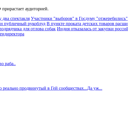
 прирастает аудиторией.
 два спектакля
Участники "выборов" в Госдуму "отжеребились"
ван публичный рукоблуд
В пункте проката детских товаров расши
подрядчика для отлова собак
Индия отказалась от закупки росси
гендиректора
о раба..
то реально продвинутый в Гей сообществах...Да уж...