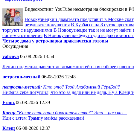
Видеохостинг YouTube несмотря на блокировки в РФ
Новокузнецкий драмтеатр представит в Москве сразу
результате покушения
В Кузбассе на 8 суток аресто
торгуют с нарушениями
В Новокузнецке так и не могут найти 
системы отопления
В Новокузнецке будут судить фиктивного 
Четыре дома у ретро-парка практически готовы
Обсуждения
valicova
06-08-2026 13:54
Ленин подменил равенство возможностей на всеобщее равенств
петросян-месный
06-08-2026 12:48
петросян-месный:
Кто это? Твой Алабамский ГёрлБой?
Нифига себе погуглил, что это за дядя или не дядя, Ну а Клещ 
Franz
06-08-2026 12:39
Клещ:
"Какие есть ваши доказательства?" Эта... рассказ...
Иди с зятем Трампу майсы рассказывай
Клещ
06-08-2026 12:37