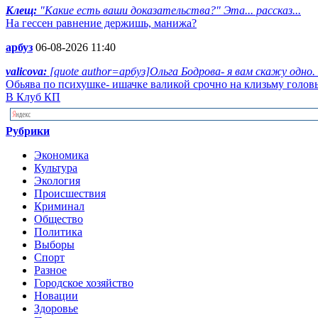
Клещ:
"Какие есть ваши доказательства?" Эта... рассказ...
На гессен равнение держишь, манижа?
арбуз
06-08-2026 11:40
valicova:
[quote author=арбуз]Ольга Бодрова- я вам скажу одно.
Обьява по психушке- ишачке валикой срочно на клизьму голов
В Клуб КП
Рубрики
Экономика
Культура
Экология
Происшествия
Криминал
Общество
Политика
Выборы
Спорт
Разное
Городское хозяйство
Новации
Здоровье