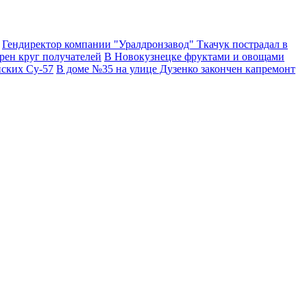
Гендиректор компании "Уралдронзавод" Ткачук пострадал в
рен круг получателей
В Новокузнецке фруктами и овощами
йских Су-57
В доме №35 на улице Дузенко закончен капремонт