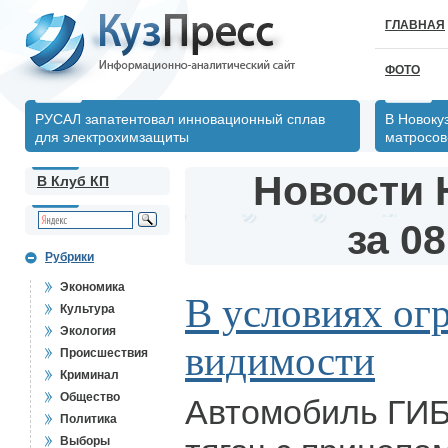
ГЛАВНАЯ
ФОТО
РУСАЛ запатентовал инновационный сплав
В Новоку
для электрохимзащиты
матросов
Новости 
В Клуб КП
за 08
Рубрики
Экономика
В условиях ог
Культура
Экология
видимости
Происшествия
Криминал
Общество
Автомобиль ГИБ
Политика
Выборы