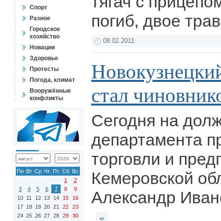
тягач с прицепо
Спорт
погиб, двое тр
Разное
Городское
хозяйство
08.02.2011
Новации
Здоровье
Новокузнецки
Протесты
Погода, климат
стал чиновник
Вооружённые
конфликты
Сегодня на дол
департамента 
торговли и пре
Пн
Вт
Ср
Чт
Пт
Сб
Вс
Кемеровской об
1
2
7
3
4
5
6
8
9
Александр Иван
10
11
12
13
14
15
16
17
18
19
20
21
22
23
24
25
26
27
28
29
30