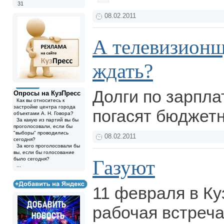
31
08.02.2011
А телевизионщ
ждать?
Долги по зарпл
Опросы на КузПресс
Как вы относитесь к
застройке центра города
погасят бюджет
объектами А. Н. Говора?
За какую из партий вы бы
проголосовали, если бы
"выборы" проводились
08.02.2011
сегодня?
За кого проголосовали бы
вы, если бы голосование
было сегодня?
Газуют
...
11 февраля в Ку
рабочая встреча