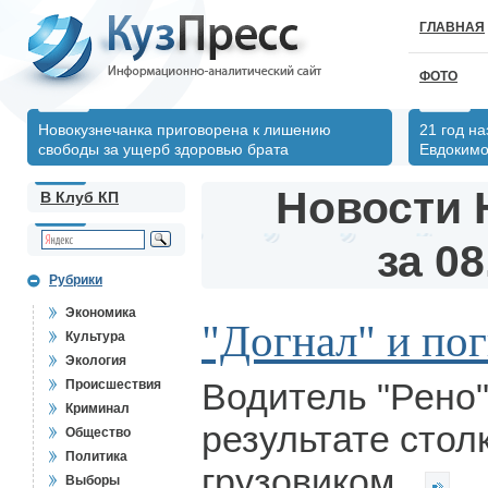
ГЛАВНАЯ
ФОТО
Новокузнечанка приговорена к лишению
21 год н
свободы за ущерб здоровью брата
Евдоким
Новости 
В Клуб КП
за 08
Рубрики
Экономика
"Догнал" и по
Культура
Экология
Водитель "Рено"
Происшествия
Криминал
результате стол
Общество
Политика
грузовиком.
Выборы