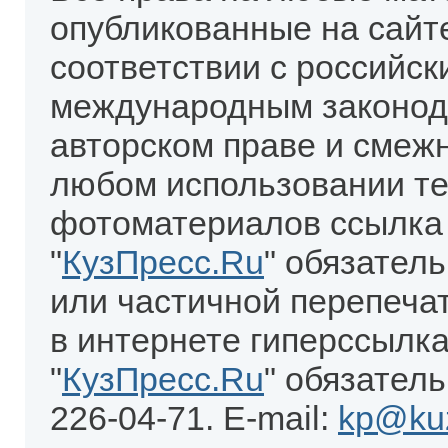
опубликованные на сайт
соответствии с российск
международным законод
авторском праве и смеж
любом использовании те
фотоматериалов ссылка
"
КузПресс.Ru
" обязател
или частичной перепеча
в интернете гиперссылка
"
КузПресс.Ru
" обязатель
226-04-71. E-mail:
kp@kuz