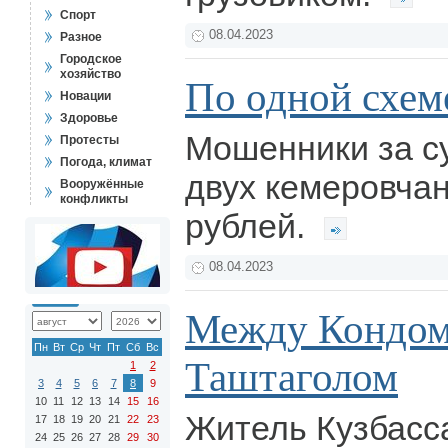
Спорт
08.04.2023
Разное
Городское
хозяйство
По одной схем
Новации
Здоровье
Мошенники за су
Протесты
Погода, климат
двух кемеровчан
Вооружённые
конфликты
рублей.
08.04.2023
Между Кондом
Пн
Вт
Ср
Чт
Пт
Сб
Вс
Таштаголом
1
2
3
4
5
6
7
8
9
10
11
12
13
14
15
16
Житель Кузбасс
17
18
19
20
21
22
23
24
25
26
27
28
29
30