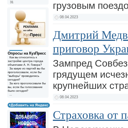
грузовым поезд
31
08.04.2023
Дмитрий Медв
приговор Укра
Опросы на КузПресс
Как вы относитесь к
Зампред Совбез
застройке центра города
объектами А. Н. Говора?
За какую из партий вы бы
грядущем исчез
проголосовали, если бы
"выборы" проводились
сегодня?
крупнейших стр
За кого проголосовали бы
вы, если бы голосование
было сегодня?
...
08.04.2023
Страховка от п