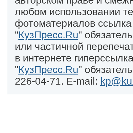
авторском праве и смеж
любом использовании те
фотоматериалов ссылка
"
КузПресс.Ru
" обязател
или частичной перепеча
в интернете гиперссылка
"
КузПресс.Ru
" обязатель
226-04-71. E-mail:
kp@kuz