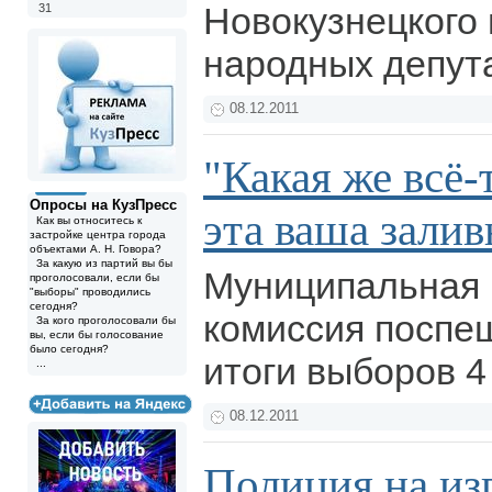
Новокузнецкого 
31
народных депут
08.12.2011
"Какая же всё-
Опросы на КузПресс
эта ваша залив
Как вы относитесь к
застройке центра города
объектами А. Н. Говора?
За какую из партий вы бы
Муниципальная 
проголосовали, если бы
"выборы" проводились
сегодня?
комиссия поспе
За кого проголосовали бы
вы, если бы голосование
было сегодня?
итоги выборов 4
...
08.12.2011
Полиция на из