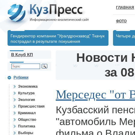
ГЛАВНАЯ
ФОТО
Гендиректор компании "Уралдронзавод" Ткачук
Четыре д
пострадал в результате покушения
Новости 
В Клуб КП
за 08
Рубрики
Экономика
Мерседес "от 
Культура
Экология
Кузбасский пен
Происшествия
Криминал
"автомобиль Ме
Общество
Политика
фильма о Влади
Выборы