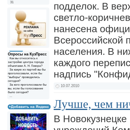
31
подделок. В вер
светло-коричне
нанесена офици
Всероссийской 
населения. В ни
Опросы на КузПресс
Как вы относитесь к
каждого перепис
застройке центра города
объектами А. Н. Говора?
За какую из партий вы бы
надпись "Конфи
проголосовали, если бы
"выборы" проводились
сегодня?
За кого проголосовали бы
10.07.2010
вы, если бы голосование
было сегодня?
...
Лучше, чем ни
В Новокузнецке 