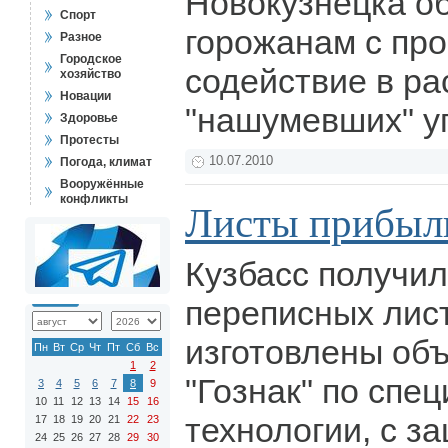
Новокузнецка об
Спорт
горожанам с про
Разное
Городское
содействие в р
хозяйство
Новации
"нашумевших" у
Здоровье
Протесты
10.07.2010
Погода, климат
Вооружённые
конфликты
Листы прибыл
Кузбасс получил
переписных лист
изготовлены об
Пн
Вт
Ср
Чт
Пт
Сб
Вс
1
2
"Гознак" по спе
3
4
5
6
7
8
9
10
11
12
13
14
15
16
технологии, с з
17
18
19
20
21
22
23
24
25
26
27
28
29
30