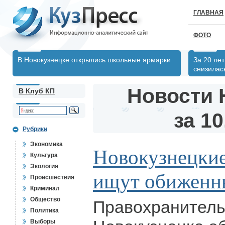
ГЛАВНАЯ
ФОТО
В Новокузнецке открылись школьные ярмарки
За 20 ле
снизилас
Новости 
В Клуб КП
за 10
Рубрики
Экономика
Новокузнецкие
Культура
Экология
ищут обижен
Происшествия
Криминал
Общество
Правохранитель
Политика
Выборы