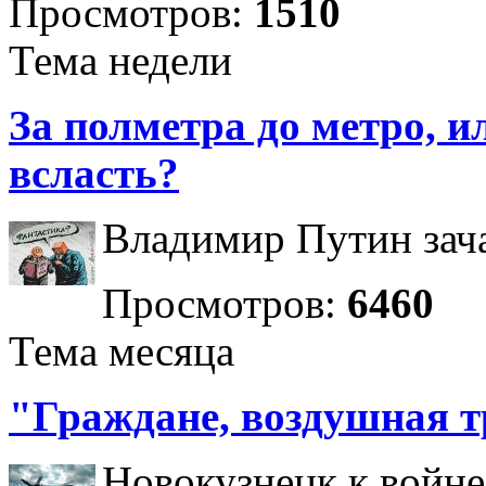
Просмотров:
1510
Тема недели
За полметра до метро, ил
всласть?
Владимир Путин зача
Просмотров:
6460
Тема месяца
"Граждане, воздушная т
Новокузнецк к войне 