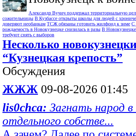
Александр Вучич поддержал территориальную це
сожительницы
В Кузбассе открыты школы для людей с хрони
доверяют необанкам
ТСЖ обязаны готовить жилфонд к зиме
С 
рождаемость в Новокузнецке снизилась в разы
В Новокузнецке
требуют снять с выборов
Несколько новокузнецки
“Кузнецкая крепость”
Обсуждения
ЖЖЖ
09-08-2026 01:45
lis0chca:
Загнать народ в 
отдельного собстве...
А зачем? Далее по системе