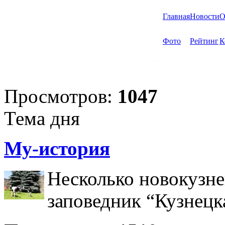
Главная
Новости
О
Фото
Рейтинг
К
Просмотров:
1047
Тема дня
Му-история
Несколько новокузне
заповедник “Кузнецк