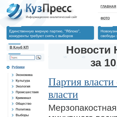
ГЛАВНАЯ
ФОТО
Единственную мирную партию, "Яблоко",
Новокузн
конкуренты требуют снять с выборов
свободы 
Новости 
В Клуб КП
за 10
Рубрики
Экономика
Партия власти 
Культура
Экология
власти
Происшествия
Криминал
Общество
Мерзопакостная
Политика
Выборы