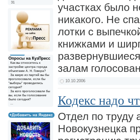
31
участках было н
никакого. Не сп
лотки с выпечко
книжками и шир
развернувшиеся 
Опросы на КузПресс
Как вы относитесь к
залам голосова
застройке центра города
объектами А. Н. Говора?
За какую из партий вы бы
проголосовали, если бы
10.10.2006
"выборы" проводились
сегодня?
За кого проголосовали бы
Кодекс надо ч
вы, если бы голосование
было сегодня?
...
Отдел по труду
Новокузнецка п