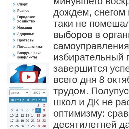
минувшего воскр
Спорт
дождем, снегом 
Разное
Городское
таки не помеша
хозяйство
Новации
выборов в орган
Здоровье
Протесты
самоуправления.
Погода, климат
Вооружённые
избирательный 
конфликты
завершится успе
всего дня 8 окт
трудом. Полупу
школ и ДК не ра
Пн
Вт
Ср
Чт
Пт
Сб
Вс
1
2
оптимизму: сра
3
4
5
6
7
8
9
10
11
12
13
14
15
16
17
18
19
20
21
22
23
десятилетней да
24
25
26
27
28
29
30