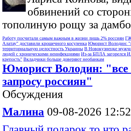
обвинений со сторон
тополиную рощу за дамбо
Работу посчитали самым важным в жизни лишь 2% россиян
ГЖ
Алатау" доставили крошечного косуленка
Юморист Володин: "в
территориальную целостность Украины
В Новокузнецке мужчи
людей с хроническими неинфекциями
Из-за БПЛА загорелся 
крепость”
Вкладчики больше доверяют необанкам
Юморист Володин: "все
запросу россиян"
Обсуждения
Малина
09-08-2026 12:52
Главный подарок то что р