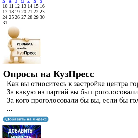
3
4
5
6
7
8
9
10
11
12
13
14
15
16
17
18
19
20
21
22
23
24
25
26
27
28
29
30
31
Опросы на КузПресс
Как вы относитесь к застройке центра го
За какую из партий вы бы проголосовали
За кого проголосовали бы вы, если бы го
...