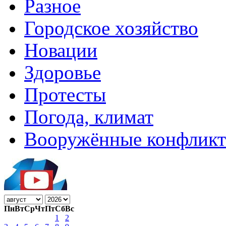
Разное
Городское хозяйство
Новации
Здоровье
Протесты
Погода, климат
Вооружённые конфлик
Пн
Вт
Ср
Чт
Пт
Сб
Вс
1
2