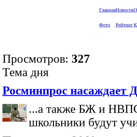
Главная
Новости
О
Фото
Рейтинг
К
Просмотров:
327
Тема дня
Росминпрос насаждает Д
...а также БЖ и НВП
школьники будут учи