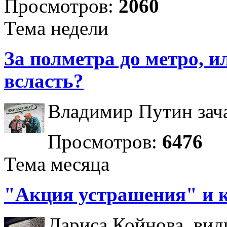
Просмотров:
2060
Тема недели
За полметра до метро, ил
всласть?
Владимир Путин зача
Просмотров:
6476
Тема месяца
"Акция устрашения" и 
Лариса Койнова, вид