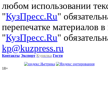
любом использовании тек
"
КузПресс.Ru
" обязатель
перепечатке материалов в
"
КузПресс.Ru
" обязательн
kp@kuzpress.ru
Контакты
Экспорт
Курилка
Гости
18+