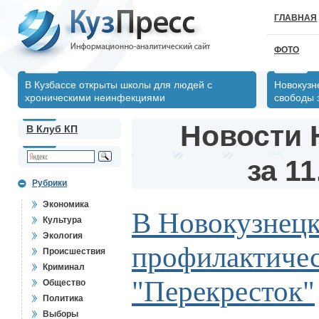
ГЛАВНАЯ
ФОТО
В Кузбассе открыты школы для людей с
Новокузн
хроническими неинфекциями
свободы 
Новости 
В Клуб КП
за 11
Рубрики
Экономика
В Новокузнец
Культура
Экология
профилактичес
Происшествия
Криминал
"Перекресток"
Общество
Политика
Выборы