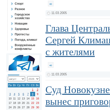
Спорт
Разное
11.03.2005
Городское
хозяйство
Новации
Глава Централ
Здоровье
Протесты
Сергей Климаш
Погода, климат
Вооружённые
с жителями
конфликты
11.03.2005
Пн
Вт
Ср
Чт
Пт
Сб
Вс
Суд Новокузне
1
2
3
4
5
6
7
8
9
вынес пригово
10
11
12
13
14
15
16
17
18
19
20
21
22
23
24
25
26
27
28
29
30