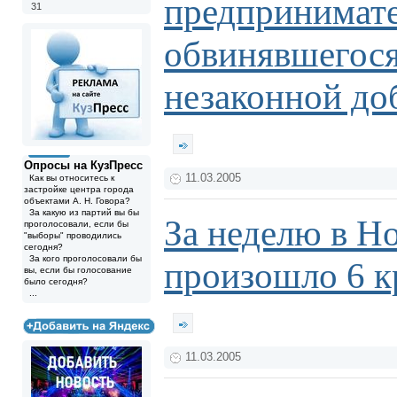
предпринимате
31
обвинявшегося
незаконной до
Опросы на КузПресс
11.03.2005
Как вы относитесь к
застройке центра города
объектами А. Н. Говора?
За какую из партий вы бы
За неделю в Н
проголосовали, если бы
"выборы" проводились
сегодня?
За кого проголосовали бы
произошло 6 
вы, если бы голосование
было сегодня?
...
11.03.2005