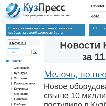
ГЛАВНАЯ
ФОТО
Новокузнечанка приговорена к лишению
ТСЖ обяз
свободы за ущерб здоровью брата
Новости 
В Клуб КП
за 11
Рубрики
Экономика
Мелочь, но не
Культура
Экология
Новое оборудов
Происшествия
Криминал
свыше 10 милли
Общество
Политика
поступило в Куз
Выборы