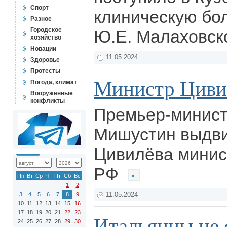
Спорт
клиническую бо
Разное
Городское
Ю.Е. Малаховск
хозяйство
Новации
11.05.2024
Здоровье
Протесты
Министр Циви
Погода, климат
Вооружённые
конфликты
Премьер-минис
Мишустин выдви
Цивилёва минис
РФ
Пн
Вт
Ср
Чт
Пт
Сб
Вс
1
2
3
4
5
6
7
8
9
11.05.2024
10
11
12
13
14
15
16
17
18
19
20
21
22
23
Итальянцы не 
24
25
26
27
28
29
30