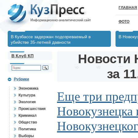
ГЛАВНАЯ
ФОТО
В Кузбассе задержан подозреваемый в
В Новоку
убийстве 35-летней давности
Новости 
В Клуб КП
за 11
Рубрики
Экономика
Еще три предп
Культура
Экология
Новокузнецка 
Происшествия
Криминал
Новокузнецког
Общество
Политика
Выборы