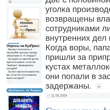
31
уголка произво
возвращены вл
сотрудниками л
внутренних дел 
Когда воры, пап
Опросы на КузПресс
Как вы относитесь к
застройке центра города
пришли за прип
объектами А. Н. Говора?
За какую из партий вы бы
проголосовали, если бы
кустах металлок
"выборы" проводились
сегодня?
За кого проголосовали бы
они попали в за
вы, если бы голосование
было сегодня?
...
задержаны.
11.08.2009