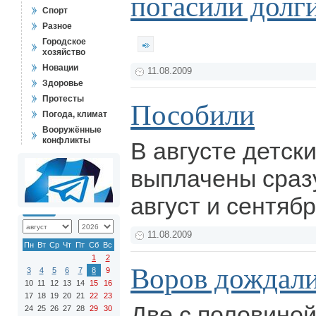
погасили долги
Спорт
Разное
Городское
хозяйство
Новации
11.08.2009
Здоровье
Протесты
Пособили
Погода, климат
Вооружённые
конфликты
В августе детск
выплачены сразу
август и сентяб
11.08.2009
Пн
Вт
Ср
Чт
Пт
Сб
Вс
1
2
Воров дождали
3
4
5
6
7
8
9
10
11
12
13
14
15
16
17
18
19
20
21
22
23
Две с половиной
24
25
26
27
28
29
30