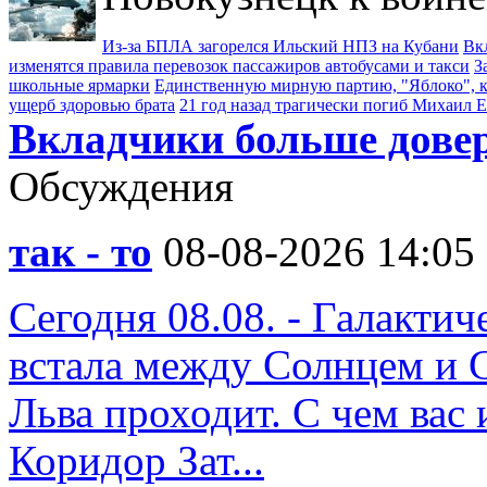
Из-за БПЛА загорелся Ильский НПЗ на Кубани
Вк
изменятся правила перевозок пассажиров автобусами и такси
З
школьные ярмарки
Единственную мирную партию, "Яблоко", к
ущерб здоровью брата
21 год назад трагически погиб Михаил 
Вкладчики больше дове
Обсуждения
так - то
08-08-2026 14:05
Сегодня 08.08. - Галакти
встала между Солнцем и 
Льва проходит. С чем вас 
Коридор Зат...