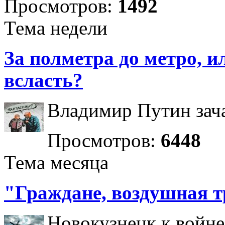
Просмотров:
1492
Тема недели
За полметра до метро, ил
всласть?
Владимир Путин зача
Просмотров:
6448
Тема месяца
"Граждане, воздушная т
Новокузнецк к войне 