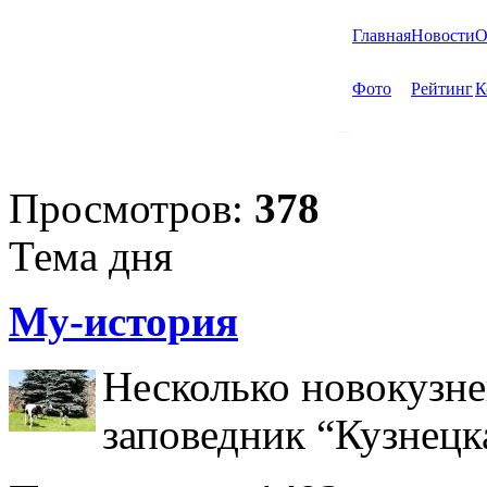
Главная
Новости
О
Фото
Рейтинг
К
Просмотров:
378
Тема дня
Му-история
Несколько новокузне
заповедник “Кузнецк