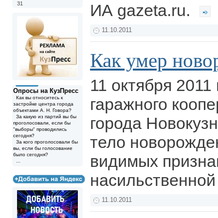
31
ИА gazeta.ru.
11.10.2011
Как умер нов
11 октября 2011
Опросы на КузПресс
Как вы относитесь к
гаражного коопе
застройке центра города
объектами А. Н. Говора?
За какую из партий вы бы
города Новокуз
проголосовали, если бы
"выборы" проводились
сегодня?
тело новорожде
За кого проголосовали бы
вы, если бы голосование
было сегодня?
видимых призна
...
насильственной
11.10.2011