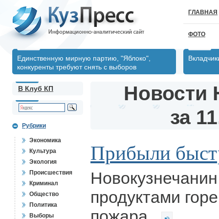
ГЛАВНАЯ
ФОТО
Единственную мирную партию, "Яблоко",
Вкладчик
конкуренты требуют снять с выборов
Новости 
В Клуб КП
за 11
Рубрики
Экономика
Прибыли быстр
Культура
Экология
Новокузнечанин
Происшествия
Криминал
продуктами горе
Общество
Политика
пожара.
Выборы