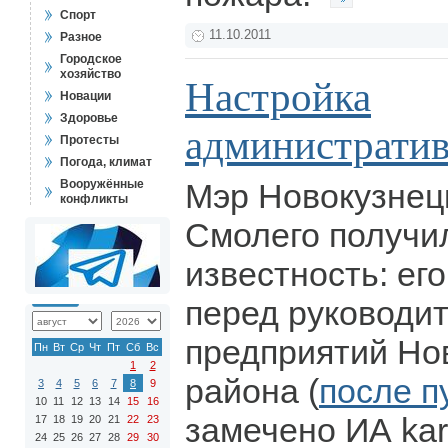
Спорт
11.10.2011
Разное
Городское
хозяйство
Настройка
Новации
Здоровье
административ
Протесты
Погода, климат
Вооружённые
Мэр Новокузнец
конфликты
Смолего получи
известность: ег
перед руководи
предприятий Но
Пн
Вт
Ср
Чт
Пт
Сб
Вс
1
2
района (
после п
3
4
5
6
7
8
9
10
11
12
13
14
15
16
замечено ИА kart
17
18
19
20
21
22
23
24
25
26
27
28
29
30