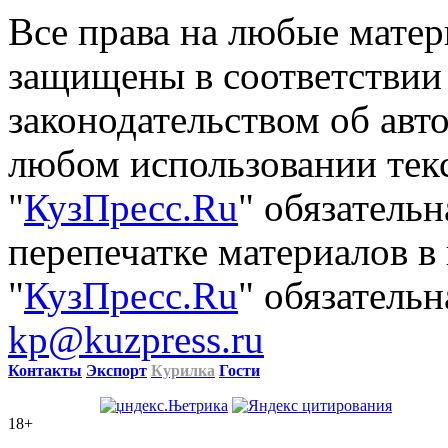
Все права на любые матер
защищены в соответствии
законодательством об авт
любом использовании тек
"
КузПресс.Ru
" обязатель
перепечатке материалов в
"
КузПресс.Ru
" обязательн
kp@kuzpress.ru
Контакты
Экспорт
Курилка
Гости
18+