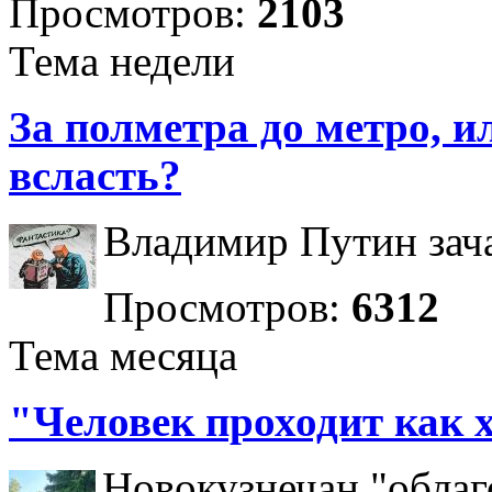
Просмотров:
2103
Тема недели
За полметра до метро, ил
всласть?
Владимир Путин зача
Просмотров:
6312
Тема месяца
"Человек проходит как 
Новокузнечан "облаг