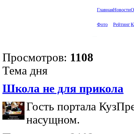
Главная
Новости
О
Фото
Рейтинг
К
Просмотров:
1108
Тема дня
Школа не для прикола
Гость портала КузПр
насущном.