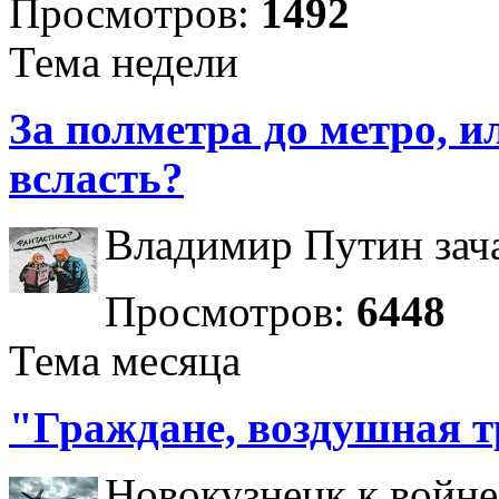
Просмотров:
1492
Тема недели
За полметра до метро, ил
всласть?
Владимир Путин зача
Просмотров:
6448
Тема месяца
"Граждане, воздушная т
Новокузнецк к войне 