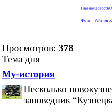
Главная
Новости
О
Фото
Рейтинг
К
Просмотров:
378
Тема дня
Му-история
Несколько новокузне
заповедник “Кузнецк