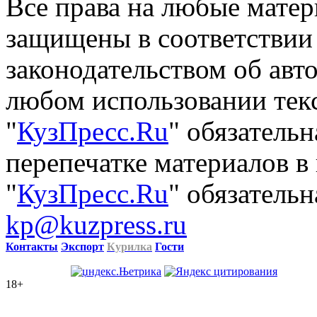
Все права на любые матер
защищены в соответствии
законодательством об авт
любом использовании тек
"
КузПресс.Ru
" обязатель
перепечатке материалов в
"
КузПресс.Ru
" обязательн
kp@kuzpress.ru
Контакты
Экспорт
Курилка
Гости
18+