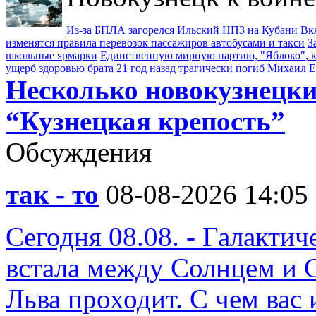
Из-за БПЛА загорелся Ильский НПЗ на Кубани
Вк
изменятся правила перевозок пассажиров автобусами и такси
З
школьные ярмарки
Единственную мирную партию, "Яблоко", к
ущерб здоровью брата
21 год назад трагически погиб Михаил 
Несколько новокузнецки
“Кузнецкая крепость”
Обсуждения
так - то
08-08-2026 14:05
Сегодня 08.08. - Галакти
встала между Солнцем и 
Льва проходит. С чем вас 