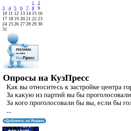
1
2
3
4
5
6
7
8
9
10
11
12
13
14
15
16
17
18
19
20
21
22
23
24
25
26
27
28
29
30
31
Опросы на КузПресс
Как вы относитесь к застройке центра го
За какую из партий вы бы проголосовали
За кого проголосовали бы вы, если бы го
...