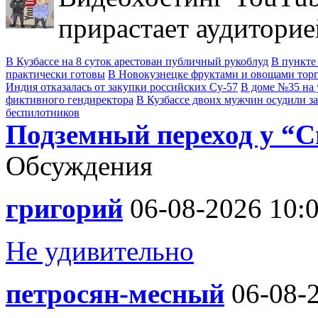
прирастает аудиторие
В Кузбассе на 8 суток арестован публичный рукоблуд
В пункте
практически готовы
В Новокузнецке фруктами и овощами тор
Индия отказалась от закупки российских Су-57
В доме №35 на 
фиктивного гендиректора
В Кузбассе двоих мужчин осудили з
беспилотников
Подземный переход у “С
Обсуждения
григорий
06-08-2026 10:
Не удивительно
петросян-месный
06-08-2