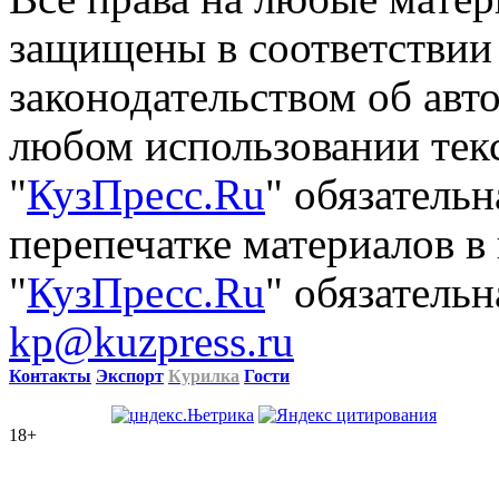
защищены в соответствии
законодательством об авт
любом использовании тек
"
КузПресс.Ru
" обязатель
перепечатке материалов в
"
КузПресс.Ru
" обязательн
kp@kuzpress.ru
Контакты
Экспорт
Курилка
Гости
18+