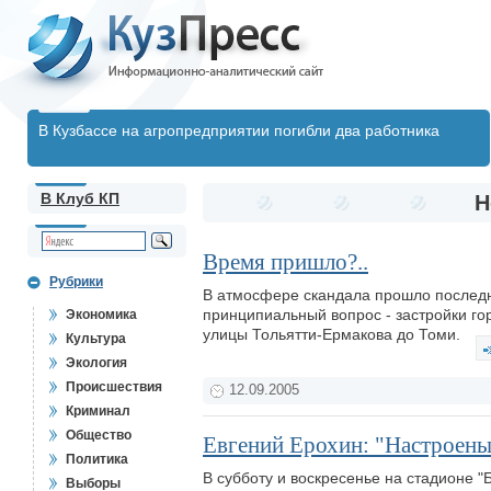
В Кузбассе на агропредприятии погибли два работника
В Клуб КП
Н
Время пришло?..
Рубрики
В атмосфере скандала прошло последне
принципиальный вопрос - застройки гор
Экономика
улицы Тольятти-Ермакова до Томи.
Культура
Экология
Происшествия
12.09.2005
Криминал
Общество
Евгений Ерохин: "Настроены 
Политика
В субботу и воскресенье на стадионе "
Выборы