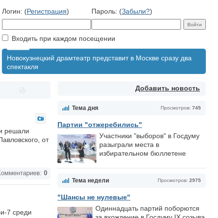
Логин: (
Регистрация
)
Пароль: (
Забыли?
)
Входить при каждом посещении
Новокузнецкий драмтеатр представит в Москве сразу два
спектакля
Добавить новость
Тема дня
Просмотров:
745
Партии "отжеребились"
ти решали
Участники "выборов" в Госдуму
Павловского, от
разыграли места в
избирательном бюллетене
омментариев:
0
Тема недели
Просмотров:
2975
"Шансы не нулевые"
Одиннадцать партий поборются
би-7 среди
за вхождение в Госдуму IX созыва