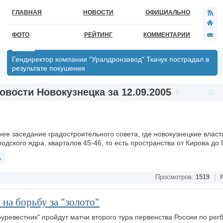
ГЛАВНАЯ
НОВОСТИ
ОФИЦИАЛЬНО
ФОТО
РЕЙТИНГ
КОММЕНТАРИИ
Гендиректор компании "Уралдронзавод" Ткачук пострадал в
результате покушения
овости Новокузнецка за 12.09.2005
е заседание градостроительного совета, где новокузнецкие влас
одского ядра, кварталов 45-46, то есть пространства от Кирова до 
Просмотров:
1519
|
К
на борьбу за "золото"
Буревестник" пройдут матчи второго тура первенства России по рег