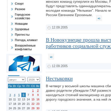
женских команд суперлиги из Москвы, Р
Спорт
будут представлять одиннадцатикратны
Разное
молодая команда "Нельман". Начало ма
Городское
России Евгением Ерохиным.
хозяйство
Новации
12.09.2005
Здоровье
Протесты
В Новокузнецке прошла выст
Погода, климат
работников социальной слу
Вооружённые
конфликты
12.09.2005
Нестыковки
В четверг у восьмой школы машина сбил
Пн
Вт
Ср
Чт
Пт
Сб
Вс
давно родители убеждали ГАИ размести
1
2
находиться стоячий милиционер из до
6
3
4
5
7
8
9
дорогу городского значения, а на ней 
10
11
12
13
14
15
16
17
18
19
20
21
22
23
24
25
26
27
28
29
30