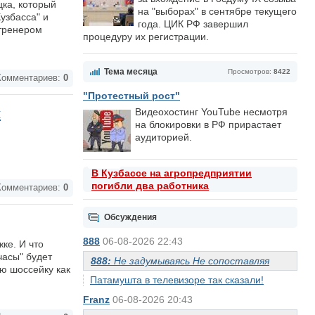
цка, который
на "выборах" в сентябре текущего
узбасса" и
года. ЦИК РФ завершил
 тренером
процедуру их регистрации.
Тема месяца
Просмотров:
8422
омментариев:
0
"Протестный рост"
и
Видеохостинг YouTube несмотря
на блокировки в РФ прирастает
аудиторией.
В Кузбассе на агропредприятии
погибли два работника
омментариев:
0
Обсуждения
888
06-08-2026 22:43
ке. И что
часы" будет
888:
Не задумываясь Не сопоставляя
ю шоссейку как
Патамушта в телевизоре так сказали!
Franz
06-08-2026 20:43