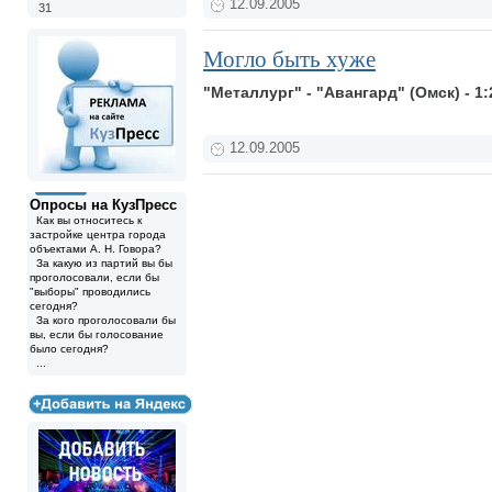
12.09.2005
31
Могло быть хуже
"Металлург" - "Авангард" (Омск) - 1:2 
12.09.2005
Опросы на КузПресс
Как вы относитесь к
застройке центра города
объектами А. Н. Говора?
За какую из партий вы бы
проголосовали, если бы
"выборы" проводились
сегодня?
За кого проголосовали бы
вы, если бы голосование
было сегодня?
...