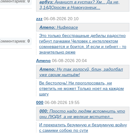
омментариев:
0
арбуз:
Ананист в кустах? Хм... Да не,
3,14ДОросян в Новокузнецк...
zzz
06-08-2026 20:10
Ameno:
Ниферасе
Это только бесстрашные дебилы радостно
гибнут пачками Человек с интеллектом
омментариев:
0
сомневается и боится. И если и гибнет - то
значительно реже
Ameno
06-08-2026 20:04
Ameno:
Ну так голосуй, блин, задолбал
уже своим нытьём!
Ве бестолочь! Ни проголосовать, ни
ответить не может Только ноет на каждом
шагу
000
06-08-2026 19:55
000:
Просто надо людям вспомнить что
они ЛЮДИ, а не мелкие мстител...
И прекратить безумную и бездумную войну
с самими собою по сути