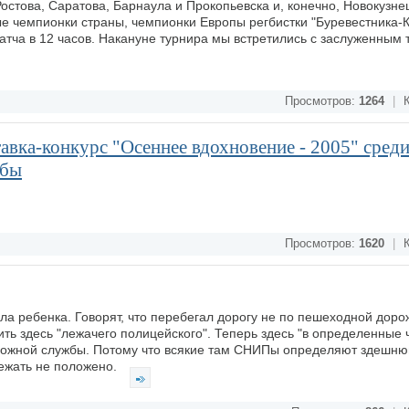
остова, Саратова, Барнаула и Прокопьевска и, конечно, Новокузне
е чемпионки страны, чемпионки Европы регбистки "Буревестника-К
тча в 12 часов. Накануне турнира мы встретились с заслуженным
Просмотров:
1264
|
К
авка-конкурс "Осеннее вдохновение - 2005" сред
жбы
Просмотров:
1620
|
К
а ребенка. Говорят, что перебегал дорогу не по пешеходной дорож
ть здесь "лежачего полицейского". Теперь здесь "в определенные 
рожной службы. Потому что всякие там СНИПы определяют здешню
лежать не положено.