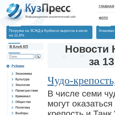
ГЛАВНАЯ
ФОТО
Погрузка на ЗСЖД в Кузбассе выросла в июле
Атакован
на 11,6%
Новости 
В Клуб КП
за 13
Рубрики
Экономика
Чудо-крепость
Культура
Экология
В числе семи чу
Происшествия
Криминал
могут оказаться
Общество
Политика
крепость и Танк
Выборы