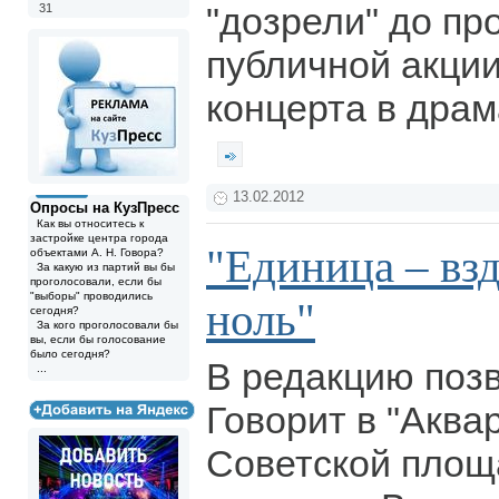
"дозрели" до пр
31
публичной акции
концерта в драм
13.02.2012
Опросы на КузПресс
Как вы относитесь к
застройке центра города
"Единица – взд
объектами А. Н. Говора?
За какую из партий вы бы
проголосовали, если бы
"выборы" проводились
ноль"
сегодня?
За кого проголосовали бы
вы, если бы голосование
было сегодня?
В редакцию позв
...
Говорит в "Аква
Советской площ