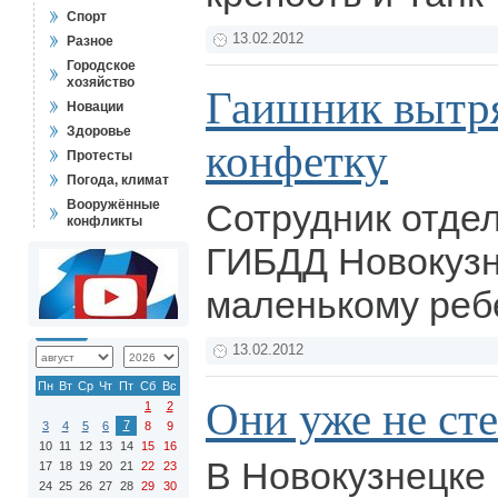
Спорт
13.02.2012
Разное
Городское
хозяйство
Гаишник вытря
Новации
Здоровье
конфетку
Протесты
Погода, климат
Вооружённые
Сотрудник отде
конфликты
ГИБДД Новокузн
маленькому реб
13.02.2012
Пн
Вт
Ср
Чт
Пт
Сб
Вс
Они уже не сте
1
2
7
3
4
5
6
8
9
10
11
12
13
14
15
16
В Новокузнецке
17
18
19
20
21
22
23
24
25
26
27
28
29
30