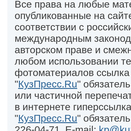
Все права на любые мат
опубликованные на сайт
соответствии с российск
международным законод
авторском праве и смеж
любом использовании те
фотоматериалов ссылка
"
КузПресс.Ru
" обязател
или частичной перепеча
в интернете гиперссылка
"
КузПресс.Ru
" обязатель
226-04-71. E-mail:
kp@kuz