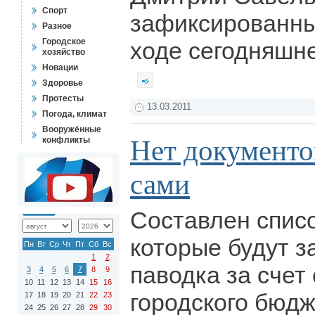
Спорт
зафиксированны
Разное
Городское
ходе сегодняшне
хозяйство
Новации
Здоровье
Протесты
13.03.2011
Погода, климат
Вооружённые
Нет документо
конфликты
сами
Составлен списо
которые будут з
Пн
Вт
Ср
Чт
Пт
Сб
Вс
1
2
паводка за счет
7
3
4
5
6
8
9
10
11
12
13
14
15
16
городского бюдж
17
18
19
20
21
22
23
24
25
26
27
28
29
30