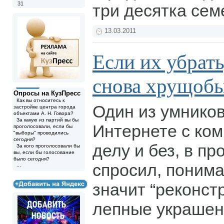
31
три десятка сем
13.03.2011
Если их убрать
снова хрущоб
Опросы на КузПресс
Как вы относитесь к
Один из умнико
застройке центра города
объектами А. Н. Говора?
За какую из партий вы бы
Интернете с ко
проголосовали, если бы
"выборы" проводились
сегодня?
делу и без, в п
За кого проголосовали бы
вы, если бы голосование
было сегодня?
спросил, понима
...
значит “реконст
лепные украшен