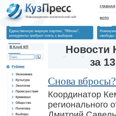
ГЛАВНАЯ
ФОТО
Единственную мирную партию, "Яблоко",
Новокузн
конкуренты требуют снять с выборов
свободы 
Новости 
В Клуб КП
за 13
Рубрики
Экономика
Снова вбросы?
Культура
Экология
Координатор Ке
Происшествия
Криминал
регионального 
Общество
Политика
Дмитрий Савель
Выборы