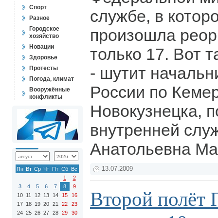
Спорт
службе, в которо
Разное
Городское
произошла реорг
хозяйство
Новации
только 17. Вот 
Здоровье
- шутит началь
Протесты
Погода, климат
России по Кемер
Вооружённые
конфликты
Новокузнецка, п
внутренней слу
Анатольевна Ма
13.07.2009
Пн
Вт
Ср
Чт
Пт
Сб
Вс
1
2
3
4
5
6
7
8
9
Второй полёт 
10
11
12
13
14
15
16
17
18
19
20
21
22
23
24
25
26
27
28
29
30