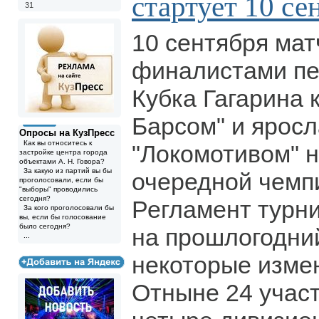
стартует 10 се
31
10 сентября ма
финалистами пе
Кубка Гагарина 
Барсом" и ярос
Опросы на КузПресс
Как вы относитесь к
"Локомотивом" 
застройке центра города
объектами А. Н. Говора?
За какую из партий вы бы
очередной чемп
проголосовали, если бы
"выборы" проводились
сегодня?
Регламент турн
За кого проголосовали бы
вы, если бы голосование
было сегодня?
на прошлогодний
...
некоторые изме
Отныне 24 учас