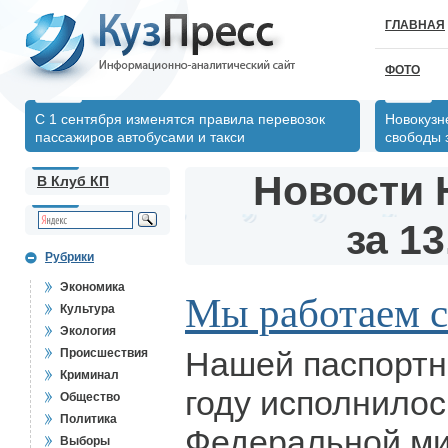
ГЛАВНАЯ
ФОТО
С 1 сентября изменятся правила перевозок
Новокузн
пассажиров автобусами и такси
свободы 
Новости 
В Клуб КП
за 13
Рубрики
Экономика
Мы работаем 
Культура
Экология
Нашей паспортн
Происшествия
Криминал
году исполнилось
Общество
Политика
Федеральной ми
Выборы