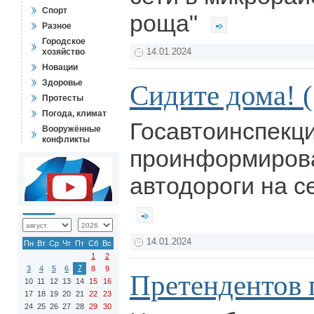
Спорт
роща"
Разное
Городское
хозяйство
14.01.2024
Новации
Здоровье
Сидите дома! (
Протесты
Погода, климат
Госавтоинспекц
Вооружённые
конфликты
проинформирова
автодороги на с
14.01.2024
Пн
Вт
Ср
Чт
Пт
Сб
Вс
1
2
7
3
4
5
6
8
9
Претендентов 
10
11
12
13
14
15
16
17
18
19
20
21
22
23
24
25
26
27
28
29
30