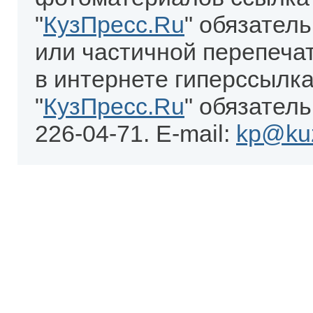
"
КузПресс.Ru
" обязател
или частичной перепеча
в интернете гиперссылка
"
КузПресс.Ru
" обязатель
226-04-71. E-mail:
kp@kuz