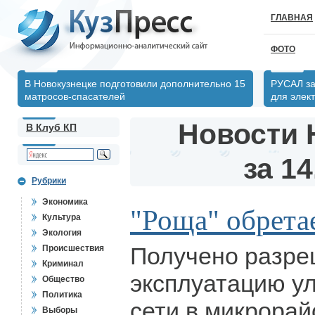
ГЛАВНАЯ
ФОТО
В Новокузнецке подготовили дополнительно 15
РУСАЛ за
матросов-спасателей
для элек
Новости 
В Клуб КП
за 14
Рубрики
Экономика
"Роща" обрета
Культура
Экология
Получено разре
Происшествия
Криминал
эксплуатацию у
Общество
Политика
сети в микрорай
Выборы