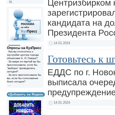
Центризбирком 
31
зарегистрировал
кандидата на д
Президента Рос
14.01.2024
Опросы на КузПресс
Как вы относитесь к
Готовьтесь к 
застройке центра города
объектами А. Н. Говора?
За какую из партий вы бы
проголосовали, если бы
"выборы" проводились
ЕДДС по г. Ново
сегодня?
За кого проголосовали бы
вы, если бы голосование
выписала очере
было сегодня?
...
предупреждени
14.01.2024